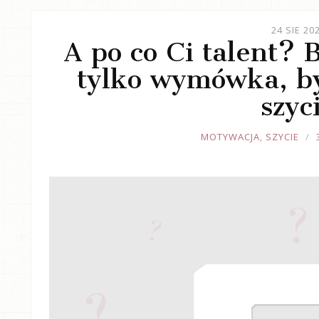
24 SIE 20
A po co Ci talent? 
tylko wymówka, b
szyc
JOULE
MOTYWACJA
,
SZYCIE