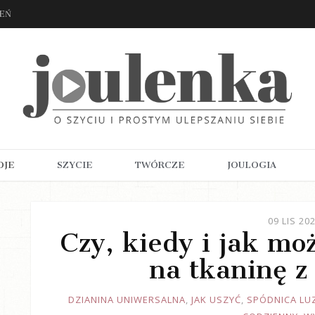
ZEŃ
OJE
SZYCIE
TWÓRCZE
JOULOGIA
09 LIS 20
Czy, kiedy i jak mo
na tkaninę z
JOULE
DZIANINA UNIWERSALNA
,
JAK USZYĆ
,
SPÓDNICA LU