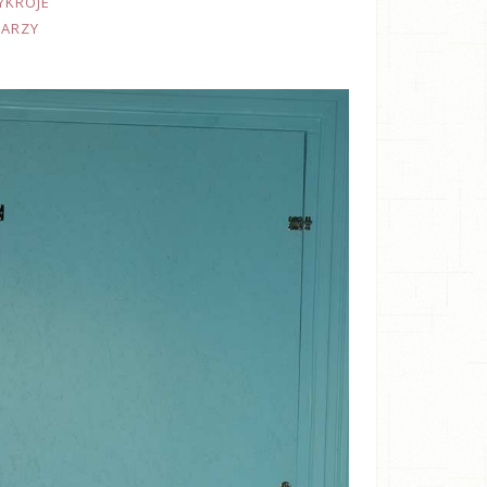
YKROJE
TARZY