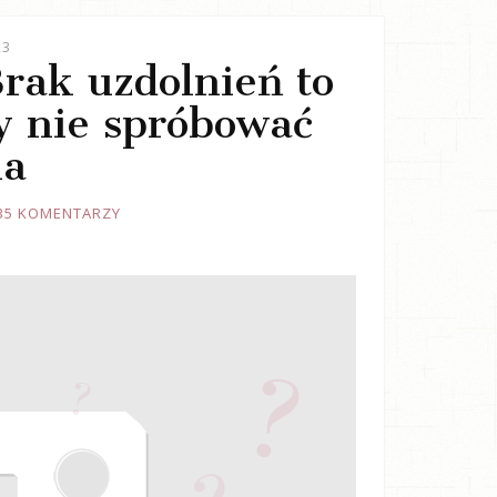
23
Brak uzdolnień to
y nie spróbować
ia
35 KOMENTARZY