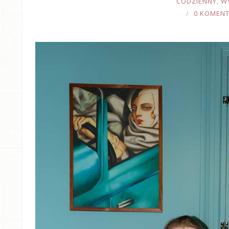
CODZIENNY
,
W
0 KOMEN