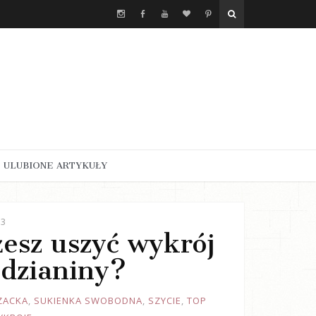
ULUBIONE ARTYKUŁY
23
żesz uszyć wykrój
 dzianiny?
ZACKA
,
SUKIENKA SWOBODNA
,
SZYCIE
,
TOP