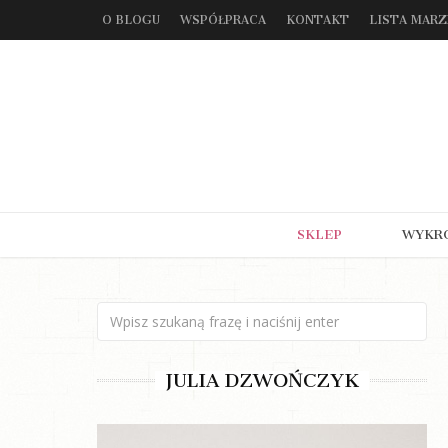
O BLOGU
WSPÓŁPRACA
KONTAKT
LISTA MAR
SKLEP
WYKR
JULIA DZWOŃCZYK