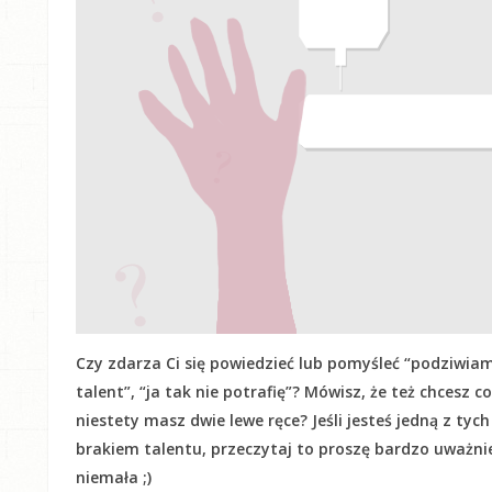
Czy zdarza Ci się powiedzieć lub pomyśleć “podziwiam
talent”, “ja tak nie potrafię”? Mówisz, że też chcesz c
niestety masz dwie lewe ręce? Jeśli jesteś jedną z tyc
brakiem talentu, przeczytaj to proszę bardzo uważnie! 
niemała ;)