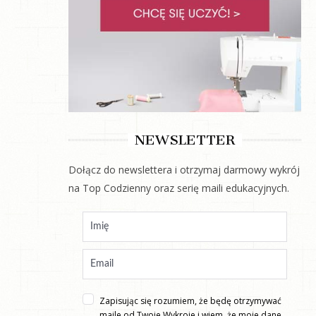
NEWSLETTER
Dołącz do newslettera i otrzymaj darmowy wykrój
na Top Codzienny oraz serię maili edukacyjnych.
Zapisując się rozumiem, że będę otrzymywać
maile od Twoje Wykroje i wiem, że moje dane