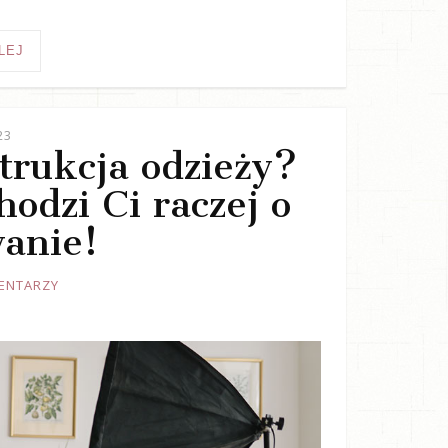
LEJ
23
trukcja odzieży?
odzi Ci raczej o
anie!
ENTARZY