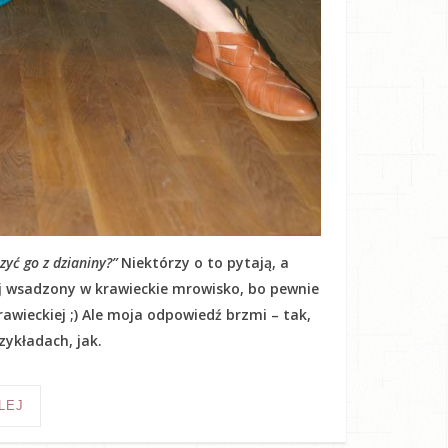
yć go z dzianiny?”
Niektórzy o to pytają, a
kij wsadzony w krawieckie mrowisko, bo pewnie
awieckiej ;) Ale moja odpowiedź brzmi – tak,
ykładach, jak.
LEJ