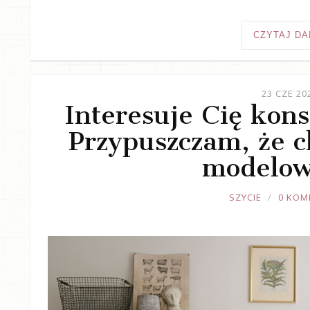
CZYTAJ DA
23 CZE 20
Interesuje Cię kons
Przypuszczam, że ch
modelow
JOULE
SZYCIE
0 KOM