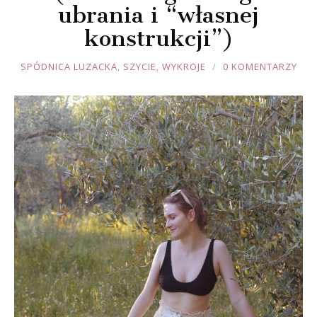
ubrania i “własnej
konstrukcji”)
JOULE
SPÓDNICA LUZACKA
,
SZYCIE
,
WYKROJE
0 KOMENTARZY