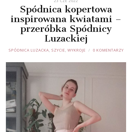
23 CZE 2022
Spódnica kopertowa
inspirowana kwiatami –
przeróbka Spódnicy
Luzackiej
JOULE
SPÓDNICA LUZACKA
,
SZYCIE
,
WYKROJE
0 KOMENTARZY