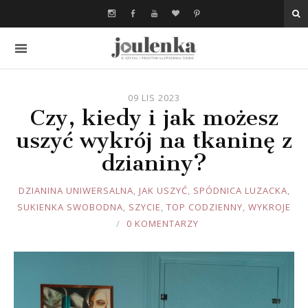
09 LIS 2023
Czy, kiedy i jak możesz
uszyć wykrój na tkaninę z
dzianiny?
JOULE
DZIANINA UNIWERSALNA
,
JAK USZYĆ
,
SPÓDNICA LUZACKA
,
SUKIENKA SWOBODNA
,
SZYCIE
,
TOP CODZIENNY
,
WYKROJE
0 KOMENTARZY