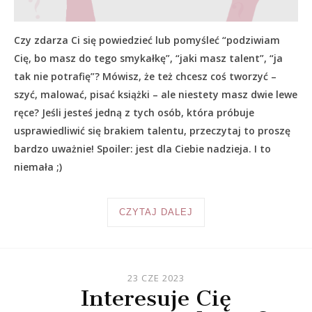
Czy zdarza Ci się powiedzieć lub pomyśleć “podziwiam
Cię, bo masz do tego smykałkę”, “jaki masz talent”, “ja
tak nie potrafię”? Mówisz, że też chcesz coś tworzyć –
szyć, malować, pisać książki – ale niestety masz dwie lewe
ręce? Jeśli jesteś jedną z tych osób, która próbuje
usprawiedliwić się brakiem talentu, przeczytaj to proszę
bardzo uważnie! Spoiler: jest dla Ciebie nadzieja. I to
niemała ;)
CZYTAJ DALEJ
23 CZE 2023
Interesuje Cię