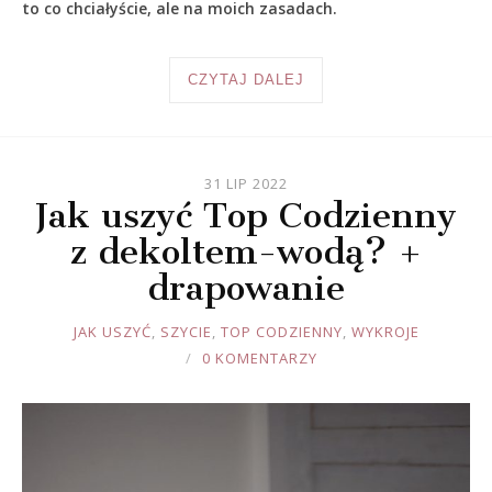
to co chciałyście, ale na moich zasadach.
CZYTAJ DALEJ
31 LIP 2022
Jak uszyć Top Codzienny
z dekoltem-wodą? +
drapowanie
JOULE
JAK USZYĆ
,
SZYCIE
,
TOP CODZIENNY
,
WYKROJE
0 KOMENTARZY