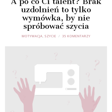
A po co Ci talent? Brak
uzdolnień to tylko
wymówka, by nie
spróbować szycia
JOULE
MOTYWACJA
,
SZYCIE
35 KOMENTARZY