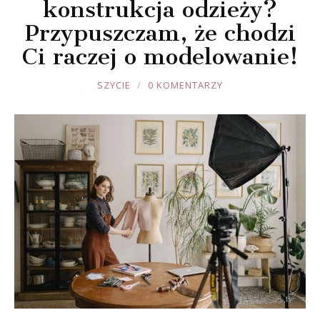
konstrukcja odzieży?
Przypuszczam, że chodzi
Ci raczej o modelowanie!
JOULE
SZYCIE
0 KOMENTARZY