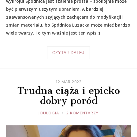
wykroju! Spódnica jest szalenie prosta – spokojnie może
być pierwszym uszytym ubraniem. A bardziej
zaawansowanych szyjących zachęcam do modyfikacji i
zmian materiału, bo Spódnica Luzacka może mieć bardzo
wiele twarzy. I o tym właśnie jest ten wpis :)
CZYTAJ DALEJ
12 MAR 2022
Trudna ciąża i epicko
dobry poród
JOULE
JOULOGIA
2 KOMENTARZY