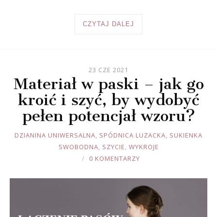
CZYTAJ DALEJ
23 CZE 2021
Materiał w paski – jak go
kroić i szyć, by wydobyć
pełen potencjał wzoru?
JOULE
DZIANINA UNIWERSALNA
,
SPÓDNICA LUZACKA
,
SUKIENKA
SWOBODNA
,
SZYCIE
,
WYKROJE
0 KOMENTARZY