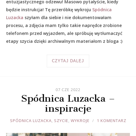
entuzjastycznego odzewu! Masowo pytałyście, kiedy
będzie instrukcja! Tę przeróbkę wykroju
Spódnica
Luzacka
szyłam dla siebie i nie dokumentowałam
procesu, a zdjęcia mam tylko takie naprędce zrobione
telefonem przed wyjazdem, ale spróbuję wytłumaczyć
etapy szycia dzięki archiwalnym materiałom z bloga :)
CZYTAJ DALEJ
07 CZE 2022
Spódnica Luzacka –
inspiracje
JOULE
SPÓDNICA LUZACKA
,
SZYCIE
,
WYKROJE
1 KOMENTARZ