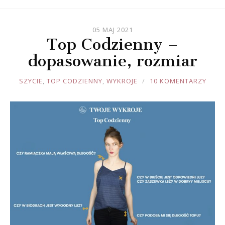
05 MAJ 2021
Top Codzienny –
dopasowanie, rozmiar
JOULE
SZYCIE
,
TOP CODZIENNY
,
WYKROJE
10 KOMENTARZY