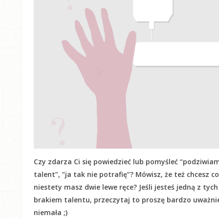
Czy zdarza Ci się powiedzieć lub pomyśleć “podziwiam
talent”, “ja tak nie potrafię”? Mówisz, że też chcesz c
niestety masz dwie lewe ręce? Jeśli jesteś jedną z tyc
brakiem talentu, przeczytaj to proszę bardzo uważnie! 
niemała ;)