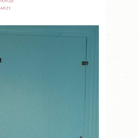
YKROJE
TARZY