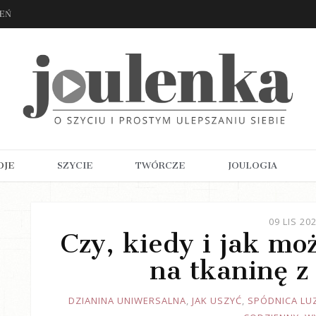
ZEŃ
OJE
SZYCIE
TWÓRCZE
JOULOGIA
09 LIS 20
Czy, kiedy i jak mo
na tkaninę z
JOULE
DZIANINA UNIWERSALNA
,
JAK USZYĆ
,
SPÓDNICA LU