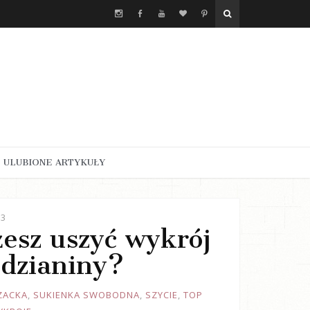
ULUBIONE ARTYKUŁY
23
żesz uszyć wykrój
 dzianiny?
ZACKA
,
SUKIENKA SWOBODNA
,
SZYCIE
,
TOP