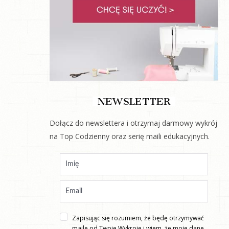
NEWSLETTER
Dołącz do newslettera i otrzymaj darmowy wykrój
na Top Codzienny oraz serię maili edukacyjnych.
Zapisując się rozumiem, że będę otrzymywać
maile od Twoje Wykroje i wiem, że moje dane