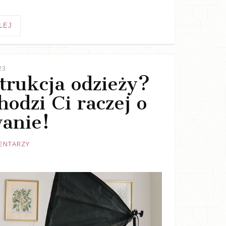
LEJ
23
trukcja odzieży?
odzi Ci raczej o
anie!
ENTARZY