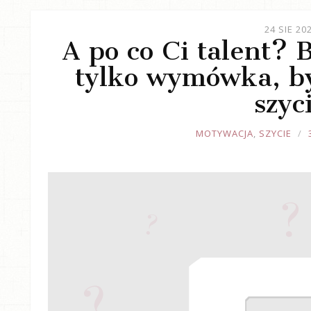
24 SIE 20
A po co Ci talent? 
tylko wymówka, b
szyc
JOULE
MOTYWACJA
,
SZYCIE