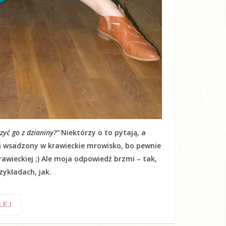
yć go z dzianiny?”
Niektórzy o to pytają, a
kij wsadzony w krawieckie mrowisko, bo pewnie
awieckiej ;) Ale moja odpowiedź brzmi – tak,
ykładach, jak.
LEJ