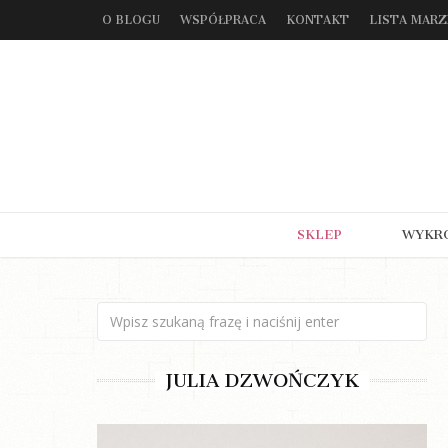
O BLOGU
WSPÓŁPRACA
KONTAKT
LISTA MAR
SKLEP
WYKR
JULIA DZWOŃCZYK