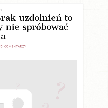
23
Brak uzdolnień to
y nie spróbować
ia
35 KOMENTARZY