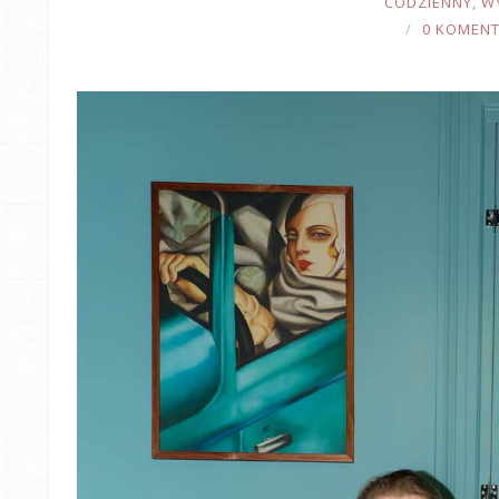
CODZIENNY
,
W
0 KOMEN