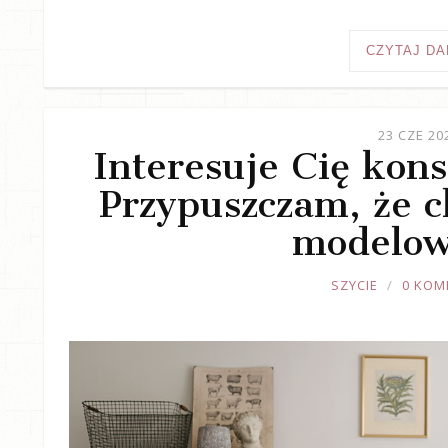
CZYTAJ DA
23 CZE 20
Interesuje Cię kons
Przypuszczam, że ch
modelow
JOULE
SZYCIE
0 KOM