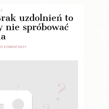
23
Brak uzdolnień to
y nie spróbować
ia
35 KOMENTARZY