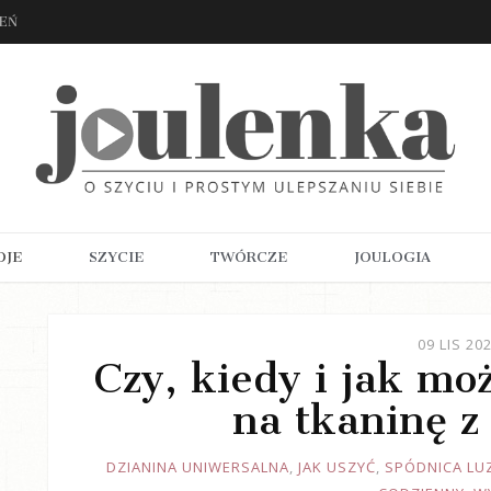
ZEŃ
OJE
SZYCIE
TWÓRCZE
JOULOGIA
09 LIS 20
Czy, kiedy i jak mo
na tkaninę z
JOULE
DZIANINA UNIWERSALNA
,
JAK USZYĆ
,
SPÓDNICA LU