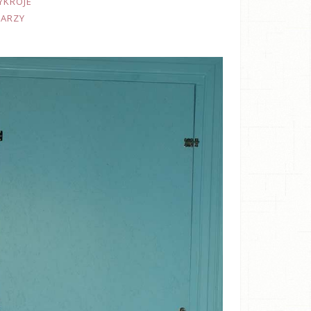
YKROJE
TARZY