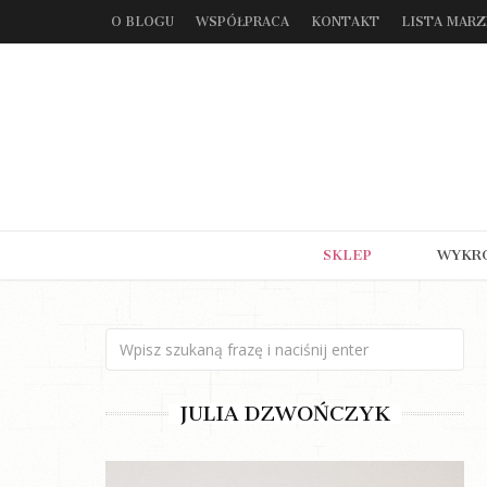
O BLOGU
WSPÓŁPRACA
KONTAKT
LISTA MAR
SKLEP
WYKR
JULIA DZWOŃCZYK