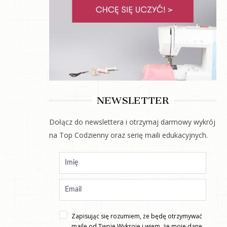
NEWSLETTER
Dołącz do newslettera i otrzymaj darmowy wykrój
na Top Codzienny oraz serię maili edukacyjnych.
Zapisując się rozumiem, że będę otrzymywać
maile od Twoje Wykroje i wiem, że moje dane