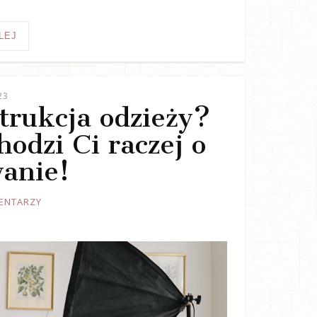
LEJ
23
trukcja odzieży?
odzi Ci raczej o
anie!
ENTARZY