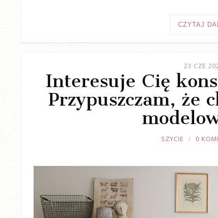
CZYTAJ DA
23 CZE 20
Interesuje Cię kons
Przypuszczam, że ch
modelow
JOULE
SZYCIE
0 KOM