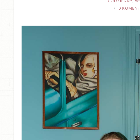
CODZIENNY
,
W
0 KOMEN