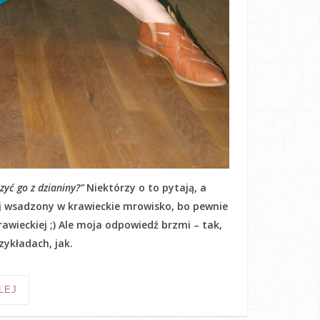
yć go z dzianiny?”
Niektórzy o to pytają, a
kij wsadzony w krawieckie mrowisko, bo pewnie
awieckiej ;) Ale moja odpowiedź brzmi – tak,
ykładach, jak.
LEJ