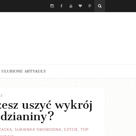
ULUBIONE ARTYKUŁY
23
żesz uszyć wykrój
 dzianiny?
ZACKA
,
SUKIENKA SWOBODNA
,
SZYCIE
,
TOP