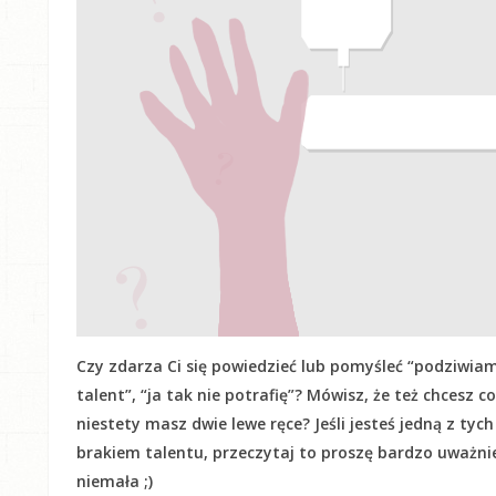
Czy zdarza Ci się powiedzieć lub pomyśleć “podziwiam
talent”, “ja tak nie potrafię”? Mówisz, że też chcesz c
niestety masz dwie lewe ręce? Jeśli jesteś jedną z tyc
brakiem talentu, przeczytaj to proszę bardzo uważnie! 
niemała ;)