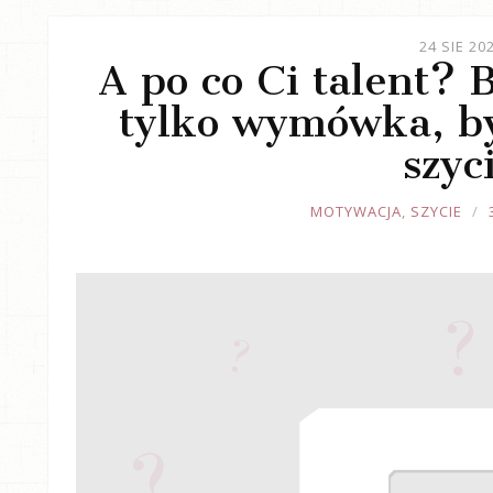
24 SIE 20
A po co Ci talent? 
tylko wymówka, b
szyc
JOULE
MOTYWACJA
,
SZYCIE