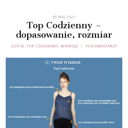
05 MAJ 2021
Top Codzienny –
dopasowanie, rozmiar
JOULE
SZYCIE
,
TOP CODZIENNY
,
WYKROJE
10 KOMENTARZY