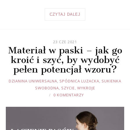
CZYTAJ DALEJ
23 CZE 2021
Materiał w paski – jak go
kroić i szyć, by wydobyć
pełen potencjał wzoru?
JOULE
DZIANINA UNIWERSALNA
,
SPÓDNICA LUZACKA
,
SUKIENKA
SWOBODNA
,
SZYCIE
,
WYKROJE
0 KOMENTARZY