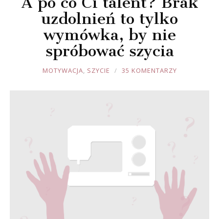
A po co Ci talent? Brak
uzdolnień to tylko
wymówka, by nie
spróbować szycia
JOULE
MOTYWACJA
,
SZYCIE
35 KOMENTARZY