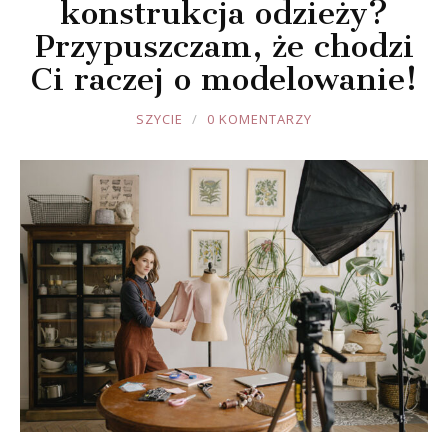
konstrukcja odzieży?
Przypuszczam, że chodzi
Ci raczej o modelowanie!
JOULE
SZYCIE
0 KOMENTARZY