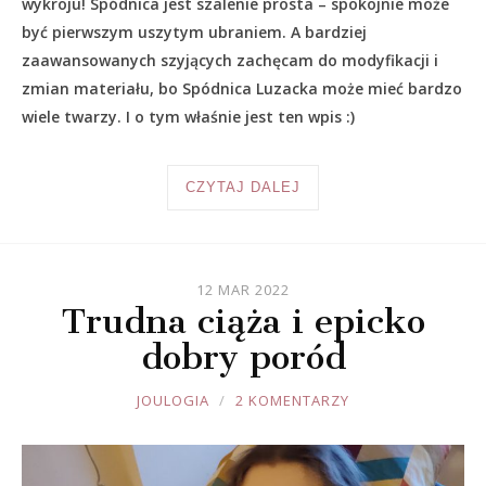
wykroju! Spódnica jest szalenie prosta – spokojnie może
być pierwszym uszytym ubraniem. A bardziej
zaawansowanych szyjących zachęcam do modyfikacji i
zmian materiału, bo Spódnica Luzacka może mieć bardzo
wiele twarzy. I o tym właśnie jest ten wpis :)
CZYTAJ DALEJ
12 MAR 2022
Trudna ciąża i epicko
dobry poród
JOULE
JOULOGIA
2 KOMENTARZY