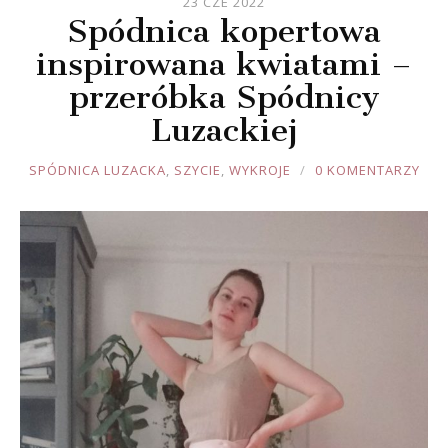
23 CZE 2022
Spódnica kopertowa
inspirowana kwiatami –
przeróbka Spódnicy
Luzackiej
JOULE
SPÓDNICA LUZACKA
,
SZYCIE
,
WYKROJE
0 KOMENTARZY