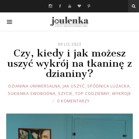
09 LIS 2023
Czy, kiedy i jak możesz
uszyć wykrój na tkaninę z
dzianiny?
JOULE
DZIANINA UNIWERSALNA
,
JAK USZYĆ
,
SPÓDNICA LUZACKA
,
SUKIENKA SWOBODNA
,
SZYCIE
,
TOP CODZIENNY
,
WYKROJE
0 KOMENTARZY