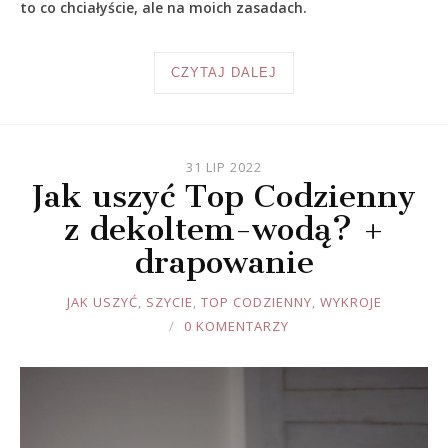
to co chciałyście, ale na moich zasadach.
CZYTAJ DALEJ
31 LIP 2022
Jak uszyć Top Codzienny
z dekoltem-wodą? +
drapowanie
JOULE
JAK USZYĆ
,
SZYCIE
,
TOP CODZIENNY
,
WYKROJE
0 KOMENTARZY