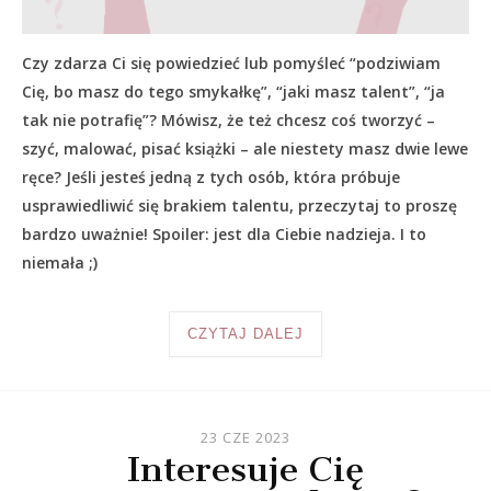
Czy zdarza Ci się powiedzieć lub pomyśleć “podziwiam
Cię, bo masz do tego smykałkę”, “jaki masz talent”, “ja
tak nie potrafię”? Mówisz, że też chcesz coś tworzyć –
szyć, malować, pisać książki – ale niestety masz dwie lewe
ręce? Jeśli jesteś jedną z tych osób, która próbuje
usprawiedliwić się brakiem talentu, przeczytaj to proszę
bardzo uważnie! Spoiler: jest dla Ciebie nadzieja. I to
niemała ;)
CZYTAJ DALEJ
23 CZE 2023
Interesuje Cię