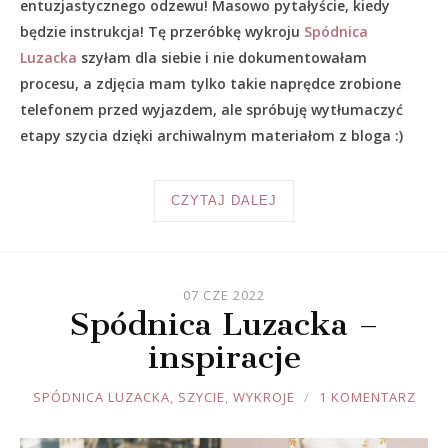
entuzjastycznego odzewu! Masowo pytałyście, kiedy
będzie instrukcja! Tę przeróbkę wykroju
Spódnica
Luzacka
szyłam dla siebie i nie dokumentowałam
procesu, a zdjęcia mam tylko takie naprędce zrobione
telefonem przed wyjazdem, ale spróbuję wytłumaczyć
etapy szycia dzięki archiwalnym materiałom z bloga :)
CZYTAJ DALEJ
07 CZE 2022
Spódnica Luzacka –
inspiracje
JOULE
SPÓDNICA LUZACKA
,
SZYCIE
,
WYKROJE
1 KOMENTARZ