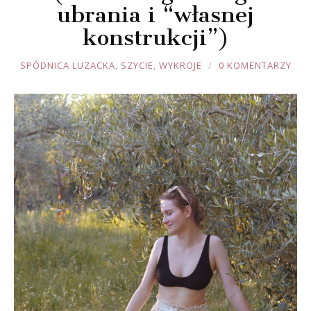
ubrania i “własnej
konstrukcji”)
JOULE
SPÓDNICA LUZACKA
,
SZYCIE
,
WYKROJE
0 KOMENTARZY