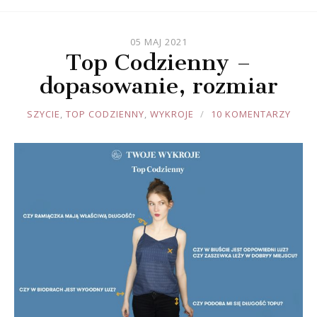
05 MAJ 2021
Top Codzienny –
dopasowanie, rozmiar
JOULE
SZYCIE
,
TOP CODZIENNY
,
WYKROJE
10 KOMENTARZY