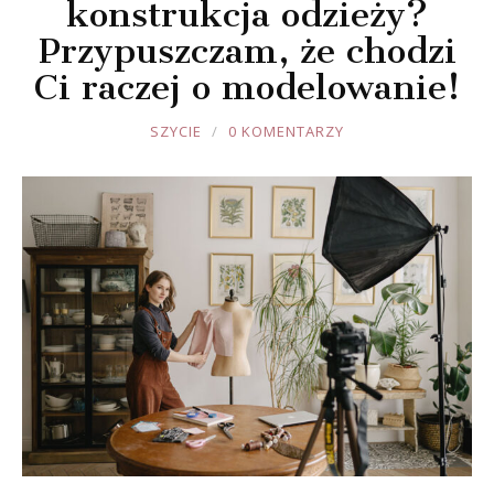
konstrukcja odzieży?
Przypuszczam, że chodzi
Ci raczej o modelowanie!
JOULE
SZYCIE
0 KOMENTARZY