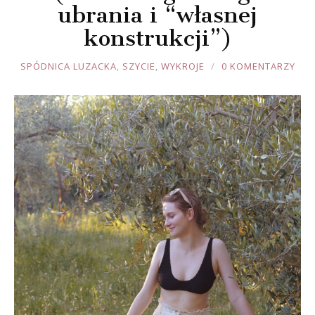
ubrania i “własnej
konstrukcji”)
JOULE
SPÓDNICA LUZACKA
,
SZYCIE
,
WYKROJE
0 KOMENTARZY