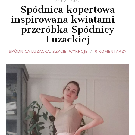
23 CZE 2022
Spódnica kopertowa
inspirowana kwiatami –
przeróbka Spódnicy
Luzackiej
JOULE
SPÓDNICA LUZACKA
,
SZYCIE
,
WYKROJE
0 KOMENTARZY