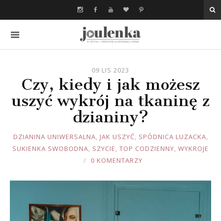
09 LIS 2023
Czy, kiedy i jak możesz
uszyć wykrój na tkaninę z
dzianiny?
JOULE
DZIANINA UNIWERSALNA
,
JAK USZYĆ
,
SPÓDNICA LUZACKA
,
SUKIENKA SWOBODNA
,
SZYCIE
,
TOP CODZIENNY
,
WYKROJE
0 KOMENTARZY