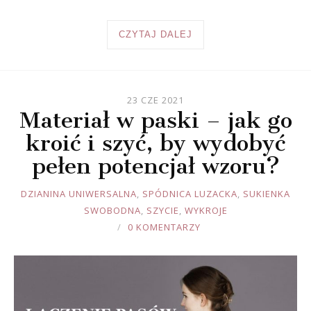
CZYTAJ DALEJ
23 CZE 2021
Materiał w paski – jak go
kroić i szyć, by wydobyć
pełen potencjał wzoru?
JOULE
DZIANINA UNIWERSALNA
,
SPÓDNICA LUZACKA
,
SUKIENKA
SWOBODNA
,
SZYCIE
,
WYKROJE
0 KOMENTARZY