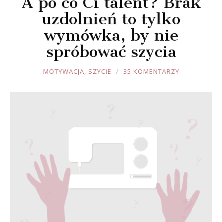
A po co Ci talent? Brak
uzdolnień to tylko
wymówka, by nie
spróbować szycia
JOULE
MOTYWACJA
,
SZYCIE
35 KOMENTARZY