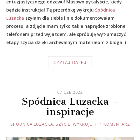
entuzjastycznego odzewu! Masowo pytałyście, kiedy
będzie instrukcja! Tę przeróbkę wykroju
Spódnica
Luzacka
szyłam dla siebie i nie dokumentowałam
procesu, a zdjęcia mam tylko takie naprędce zrobione
telefonem przed wyjazdem, ale spróbuję wytłumaczyć
etapy szycia dzięki archiwalnym materiałom z bloga :)
CZYTAJ DALEJ
07 CZE 2022
Spódnica Luzacka –
inspiracje
JOULE
SPÓDNICA LUZACKA
,
SZYCIE
,
WYKROJE
1 KOMENTARZ