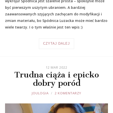
wykroju! Spódnica jest szalenie prosta – spokojnie może
być pierwszym uszytym ubraniem. A bardziej
zaawansowanych szyjących zachęcam do modyfikacji i
zmian materiału, bo Spódnica Luzacka może mieć bardzo
wiele twarzy. I o tym właśnie jest ten wpis :)
CZYTAJ DALEJ
12 MAR 2022
Trudna ciąża i epicko
dobry poród
JOULE
JOULOGIA
2 KOMENTARZY