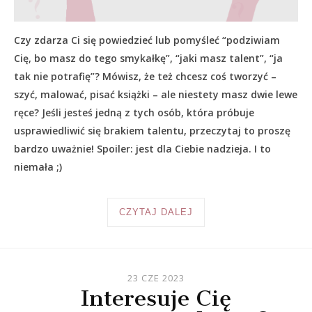
Czy zdarza Ci się powiedzieć lub pomyśleć “podziwiam
Cię, bo masz do tego smykałkę”, “jaki masz talent”, “ja
tak nie potrafię”? Mówisz, że też chcesz coś tworzyć –
szyć, malować, pisać książki – ale niestety masz dwie lewe
ręce? Jeśli jesteś jedną z tych osób, która próbuje
usprawiedliwić się brakiem talentu, przeczytaj to proszę
bardzo uważnie! Spoiler: jest dla Ciebie nadzieja. I to
niemała ;)
CZYTAJ DALEJ
23 CZE 2023
Interesuje Cię