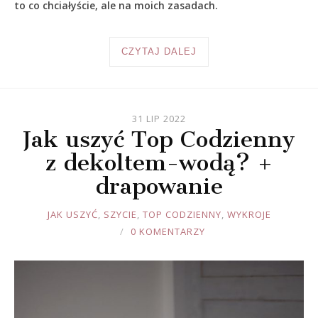
to co chciałyście, ale na moich zasadach.
CZYTAJ DALEJ
31 LIP 2022
Jak uszyć Top Codzienny
z dekoltem-wodą? +
drapowanie
JOULE
JAK USZYĆ
,
SZYCIE
,
TOP CODZIENNY
,
WYKROJE
0 KOMENTARZY