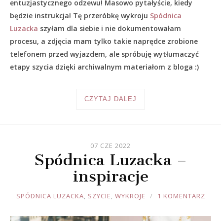
entuzjastycznego odzewu! Masowo pytałyście, kiedy
będzie instrukcja! Tę przeróbkę wykroju
Spódnica
Luzacka
szyłam dla siebie i nie dokumentowałam
procesu, a zdjęcia mam tylko takie naprędce zrobione
telefonem przed wyjazdem, ale spróbuję wytłumaczyć
etapy szycia dzięki archiwalnym materiałom z bloga :)
CZYTAJ DALEJ
07 CZE 2022
Spódnica Luzacka –
inspiracje
JOULE
SPÓDNICA LUZACKA
,
SZYCIE
,
WYKROJE
1 KOMENTARZ