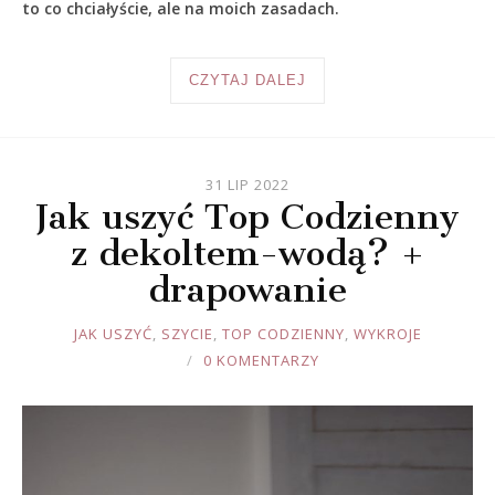
to co chciałyście, ale na moich zasadach.
CZYTAJ DALEJ
31 LIP 2022
Jak uszyć Top Codzienny
z dekoltem-wodą? +
drapowanie
JOULE
JAK USZYĆ
,
SZYCIE
,
TOP CODZIENNY
,
WYKROJE
0 KOMENTARZY