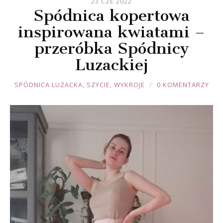
23 CZE 2022
Spódnica kopertowa
inspirowana kwiatami –
przeróbka Spódnicy
Luzackiej
JOULE
SPÓDNICA LUZACKA
,
SZYCIE
,
WYKROJE
0 KOMENTARZY