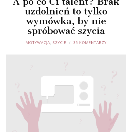
A po co Ci talent? Brak
uzdolnień to tylko
wymówka, by nie
spróbować szycia
JOULE
MOTYWACJA
,
SZYCIE
35 KOMENTARZY