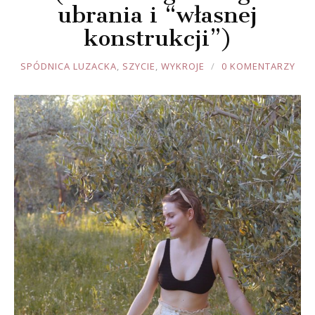
ubrania i “własnej
konstrukcji”)
JOULE
SPÓDNICA LUZACKA
,
SZYCIE
,
WYKROJE
0 KOMENTARZY