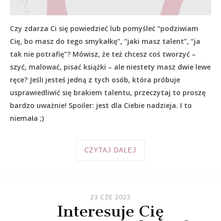
Czy zdarza Ci się powiedzieć lub pomyśleć “podziwiam
Cię, bo masz do tego smykałkę”, “jaki masz talent”, “ja
tak nie potrafię”? Mówisz, że też chcesz coś tworzyć –
szyć, malować, pisać książki – ale niestety masz dwie lewe
ręce? Jeśli jesteś jedną z tych osób, która próbuje
usprawiedliwić się brakiem talentu, przeczytaj to proszę
bardzo uważnie! Spoiler: jest dla Ciebie nadzieja. I to
niemała ;)
CZYTAJ DALEJ
23 CZE 2023
Interesuje Cię