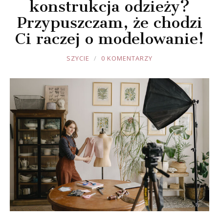
konstrukcja odzieży?
Przypuszczam, że chodzi
Ci raczej o modelowanie!
JOULE
SZYCIE
0 KOMENTARZY