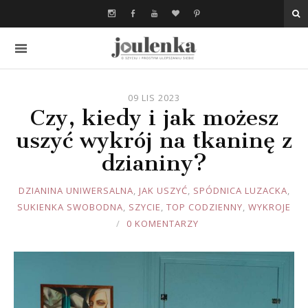
09 LIS 2023
Czy, kiedy i jak możesz
uszyć wykrój na tkaninę z
dzianiny?
JOULE
DZIANINA UNIWERSALNA
,
JAK USZYĆ
,
SPÓDNICA LUZACKA
,
SUKIENKA SWOBODNA
,
SZYCIE
,
TOP CODZIENNY
,
WYKROJE
0 KOMENTARZY