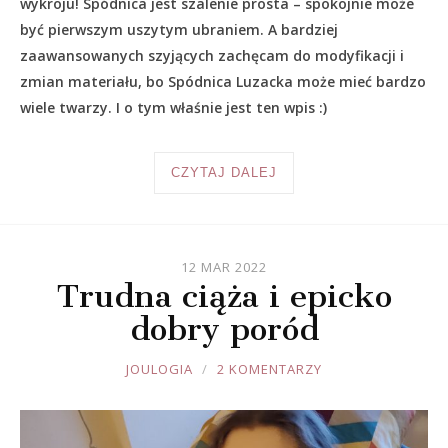
wykroju! Spódnica jest szalenie prosta – spokojnie może
być pierwszym uszytym ubraniem. A bardziej
zaawansowanych szyjących zachęcam do modyfikacji i
zmian materiału, bo Spódnica Luzacka może mieć bardzo
wiele twarzy. I o tym właśnie jest ten wpis :)
CZYTAJ DALEJ
12 MAR 2022
Trudna ciąża i epicko
dobry poród
JOULE
JOULOGIA
2 KOMENTARZY