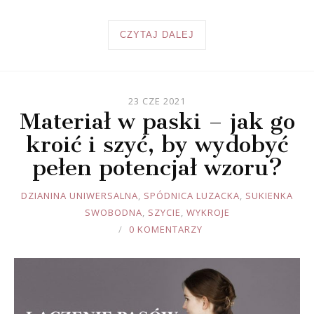
CZYTAJ DALEJ
23 CZE 2021
Materiał w paski – jak go
kroić i szyć, by wydobyć
pełen potencjał wzoru?
JOULE
DZIANINA UNIWERSALNA
,
SPÓDNICA LUZACKA
,
SUKIENKA
SWOBODNA
,
SZYCIE
,
WYKROJE
0 KOMENTARZY