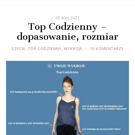
05 MAJ 2021
Top Codzienny –
dopasowanie, rozmiar
JOULE
SZYCIE
,
TOP CODZIENNY
,
WYKROJE
10 KOMENTARZY