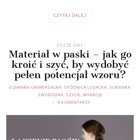
CZYTAJ DALEJ
23 CZE 2021
Materiał w paski – jak go
kroić i szyć, by wydobyć
pełen potencjał wzoru?
JOULE
DZIANINA UNIWERSALNA
,
SPÓDNICA LUZACKA
,
SUKIENKA
SWOBODNA
,
SZYCIE
,
WYKROJE
0 KOMENTARZY