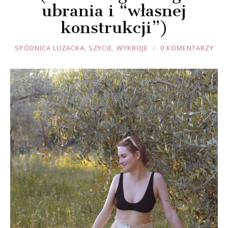
ubrania i “własnej
konstrukcji”)
JOULE
SPÓDNICA LUZACKA
,
SZYCIE
,
WYKROJE
0 KOMENTARZY