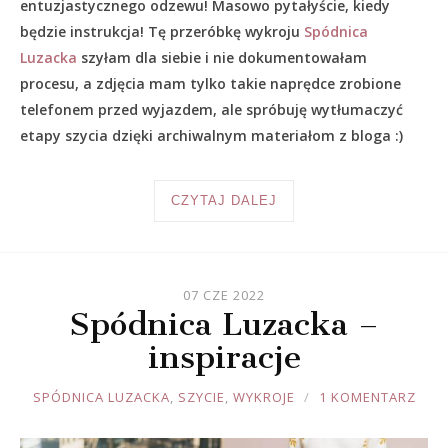
entuzjastycznego odzewu! Masowo pytałyście, kiedy
będzie instrukcja! Tę przeróbkę wykroju
Spódnica
Luzacka
szyłam dla siebie i nie dokumentowałam
procesu, a zdjęcia mam tylko takie naprędce zrobione
telefonem przed wyjazdem, ale spróbuję wytłumaczyć
etapy szycia dzięki archiwalnym materiałom z bloga :)
CZYTAJ DALEJ
07 CZE 2022
Spódnica Luzacka –
inspiracje
JOULE
SPÓDNICA LUZACKA
,
SZYCIE
,
WYKROJE
1 KOMENTARZ