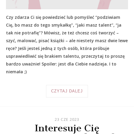
Czy zdarza Ci się powiedzieć lub pomyśleć “podziwiam
Cię, bo masz do tego smykałkę”, “jaki masz talent”, “ja
tak nie potrafię”? Mówisz, że też chcesz coś tworzyć –
szyć, malować, pisać książki – ale niestety masz dwie lewe
ręce? Jeśli jesteś jedną z tych osób, która próbuje
usprawiedliwić się brakiem talentu, przeczytaj to proszę
bardzo uważnie! Spoiler: jest dla Ciebie nadzieja. I to
niemała ;)
CZYTAJ DALEJ
23 CZE 2023
Interesuje Cię