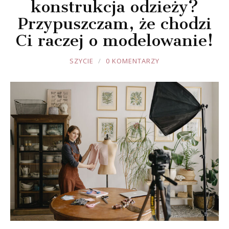
konstrukcja odzieży?
Przypuszczam, że chodzi
Ci raczej o modelowanie!
JOULE
SZYCIE
0 KOMENTARZY