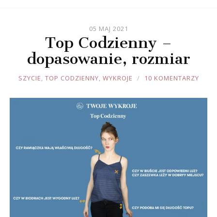
05 MAJ 2021
Top Codzienny –
dopasowanie, rozmiar
JOULE
SZYCIE
,
TOP CODZIENNY
,
WYKROJE
10 KOMENTARZY