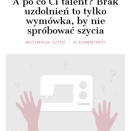
A po co Ci talent? Brak
uzdolnień to tylko
wymówka, by nie
spróbować szycia
JOULE
MOTYWACJA
,
SZYCIE
35 KOMENTARZY