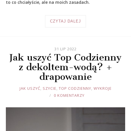
to co chciałyście, ale na moich zasadach.
CZYTAJ DALEJ
31 LIP 2022
Jak uszyć Top Codzienny
z dekoltem-wodą? +
drapowanie
JOULE
JAK USZYĆ
,
SZYCIE
,
TOP CODZIENNY
,
WYKROJE
0 KOMENTARZY