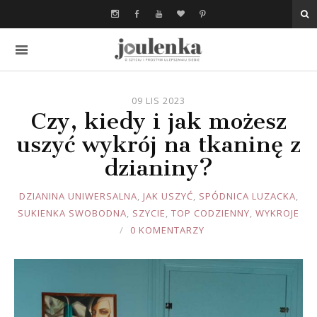
09 LIS 2023
Czy, kiedy i jak możesz
uszyć wykrój na tkaninę z
dzianiny?
JOULE
DZIANINA UNIWERSALNA
,
JAK USZYĆ
,
SPÓDNICA LUZACKA
,
SUKIENKA SWOBODNA
,
SZYCIE
,
TOP CODZIENNY
,
WYKROJE
0 KOMENTARZY