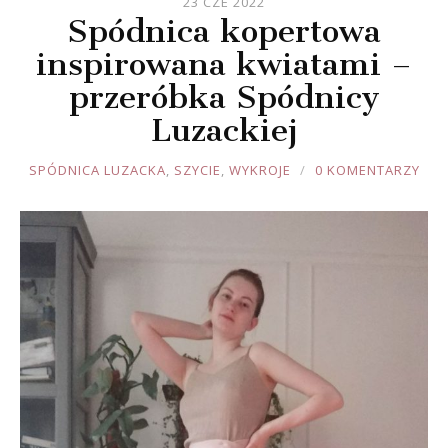
23 CZE 2022
Spódnica kopertowa
inspirowana kwiatami –
przeróbka Spódnicy
Luzackiej
JOULE
SPÓDNICA LUZACKA
,
SZYCIE
,
WYKROJE
0 KOMENTARZY