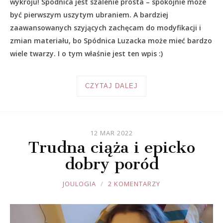
wykroju! Spódnica jest szalenie prosta – spokojnie może
być pierwszym uszytym ubraniem. A bardziej
zaawansowanych szyjących zachęcam do modyfikacji i
zmian materiału, bo Spódnica Luzacka może mieć bardzo
wiele twarzy. I o tym właśnie jest ten wpis :)
CZYTAJ DALEJ
12 MAR 2022
Trudna ciąża i epicko
dobry poród
JOULE
JOULOGIA
2 KOMENTARZY