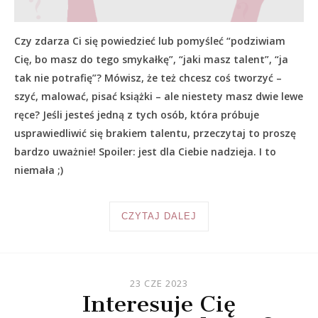
Czy zdarza Ci się powiedzieć lub pomyśleć “podziwiam
Cię, bo masz do tego smykałkę”, “jaki masz talent”, “ja
tak nie potrafię”? Mówisz, że też chcesz coś tworzyć –
szyć, malować, pisać książki – ale niestety masz dwie lewe
ręce? Jeśli jesteś jedną z tych osób, która próbuje
usprawiedliwić się brakiem talentu, przeczytaj to proszę
bardzo uważnie! Spoiler: jest dla Ciebie nadzieja. I to
niemała ;)
CZYTAJ DALEJ
23 CZE 2023
Interesuje Cię