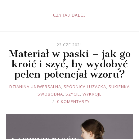
CZYTAJ DALEJ
23 CZE 2021
Materiał w paski – jak go
kroić i szyć, by wydobyć
pełen potencjał wzoru?
JOULE
DZIANINA UNIWERSALNA
,
SPÓDNICA LUZACKA
,
SUKIENKA
SWOBODNA
,
SZYCIE
,
WYKROJE
0 KOMENTARZY