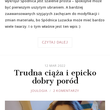
wykroju! Spódnica jest szalenie prosta – spokojnie może
być pierwszym uszytym ubraniem. A bardziej
zaawansowanych szyjących zachęcam do modyfikacji i
zmian materiału, bo Spódnica Luzacka może mieć bardzo
wiele twarzy. I o tym właśnie jest ten wpis :)
CZYTAJ DALEJ
12 MAR 2022
Trudna ciąża i epicko
dobry poród
JOULE
JOULOGIA
2 KOMENTARZY