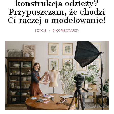
konstrukcja odzieży?
Przypuszczam, że chodzi
Ci raczej o modelowanie!
JOULE
SZYCIE
0 KOMENTARZY