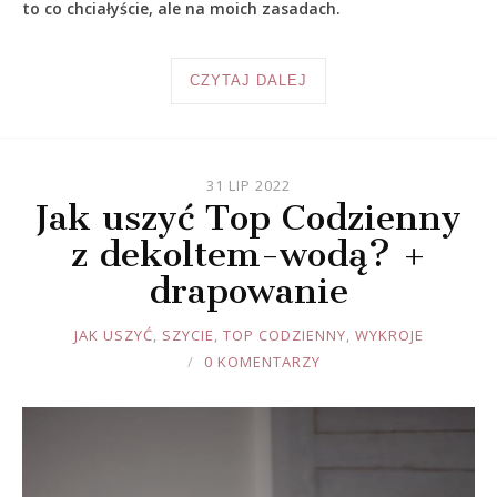
to co chciałyście, ale na moich zasadach.
CZYTAJ DALEJ
31 LIP 2022
Jak uszyć Top Codzienny
z dekoltem-wodą? +
drapowanie
JOULE
JAK USZYĆ
,
SZYCIE
,
TOP CODZIENNY
,
WYKROJE
0 KOMENTARZY