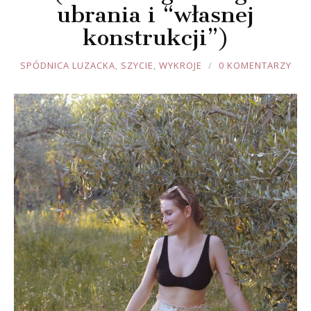
ubrania i “własnej
konstrukcji”)
JOULE
SPÓDNICA LUZACKA
,
SZYCIE
,
WYKROJE
0 KOMENTARZY