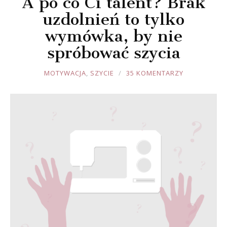
A po co Ci talent? Brak
uzdolnień to tylko
wymówka, by nie
spróbować szycia
JOULE
MOTYWACJA
,
SZYCIE
35 KOMENTARZY