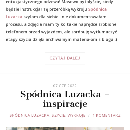
entuzjastycznego odzewu! Masowo pytałyście, kiedy
będzie instrukcja! Tę przeróbkę wykroju
Spódnica
Luzacka
szyłam dla siebie i nie dokumentowałam
procesu, a zdjęcia mam tylko takie naprędce zrobione
telefonem przed wyjazdem, ale spróbuję wytłumaczyć
etapy szycia dzięki archiwalnym materiałom z bloga :)
CZYTAJ DALEJ
07 CZE 2022
Spódnica Luzacka –
inspiracje
JOULE
SPÓDNICA LUZACKA
,
SZYCIE
,
WYKROJE
1 KOMENTARZ