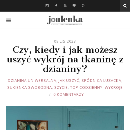
09 LIS 2023
Czy, kiedy i jak możesz
uszyć wykrój na tkaninę z
dzianiny?
JOULE
DZIANINA UNIWERSALNA
,
JAK USZYĆ
,
SPÓDNICA LUZACKA
,
SUKIENKA SWOBODNA
,
SZYCIE
,
TOP CODZIENNY
,
WYKROJE
0 KOMENTARZY