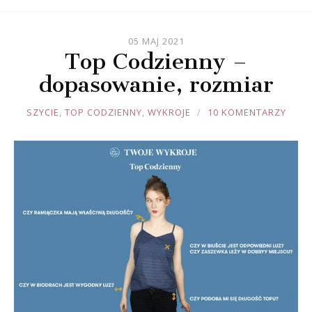
05 MAJ 2021
Top Codzienny –
dopasowanie, rozmiar
JOULE
SZYCIE
,
TOP CODZIENNY
,
WYKROJE
10 KOMENTARZY