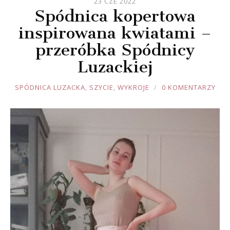
23 CZE 2022
Spódnica kopertowa
inspirowana kwiatami –
przeróbka Spódnicy
Luzackiej
JOULE
SPÓDNICA LUZACKA
,
SZYCIE
,
WYKROJE
0 KOMENTARZY