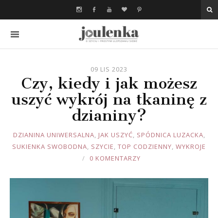
09 LIS 2023
Czy, kiedy i jak możesz
uszyć wykrój na tkaninę z
dzianiny?
JOULE
DZIANINA UNIWERSALNA
,
JAK USZYĆ
,
SPÓDNICA LUZACKA
,
SUKIENKA SWOBODNA
,
SZYCIE
,
TOP CODZIENNY
,
WYKROJE
0 KOMENTARZY