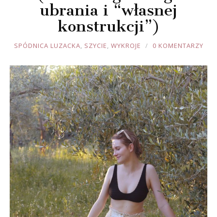
ubrania i “własnej
konstrukcji”)
JOULE
SPÓDNICA LUZACKA
,
SZYCIE
,
WYKROJE
0 KOMENTARZY