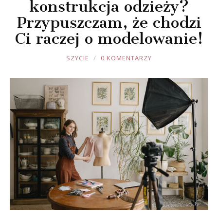
konstrukcja odzieży?
Przypuszczam, że chodzi
Ci raczej o modelowanie!
JOULE
SZYCIE
0 KOMENTARZY