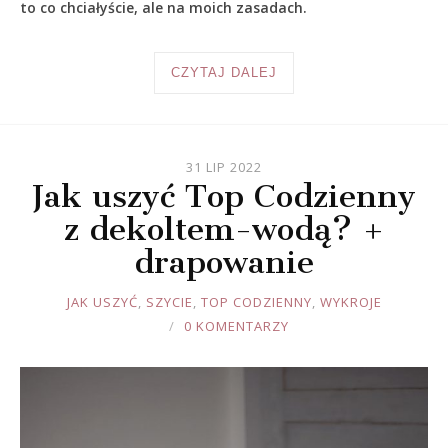
to co chciałyście, ale na moich zasadach.
CZYTAJ DALEJ
31 LIP 2022
Jak uszyć Top Codzienny
z dekoltem-wodą? +
drapowanie
JOULE
JAK USZYĆ
,
SZYCIE
,
TOP CODZIENNY
,
WYKROJE
0 KOMENTARZY