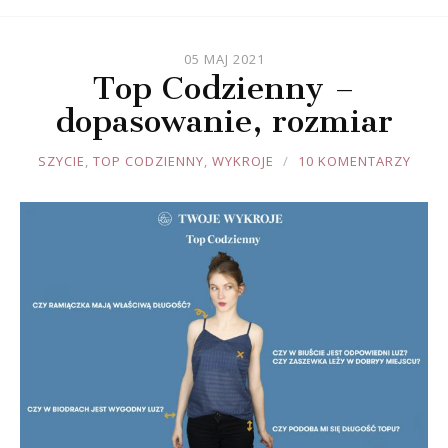
05 MAJ 2021
Top Codzienny –
dopasowanie, rozmiar
JOULE
SZYCIE
,
TOP CODZIENNY
,
WYKROJE
10 KOMENTARZY