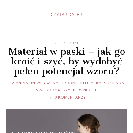
CZYTAJ DALEJ
23 CZE 2021
Materiał w paski – jak go
kroić i szyć, by wydobyć
pełen potencjał wzoru?
JOULE
DZIANINA UNIWERSALNA
,
SPÓDNICA LUZACKA
,
SUKIENKA
SWOBODNA
,
SZYCIE
,
WYKROJE
0 KOMENTARZY