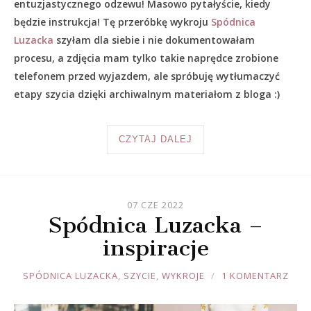
entuzjastycznego odzewu! Masowo pytałyście, kiedy
będzie instrukcja! Tę przeróbkę wykroju
Spódnica
Luzacka
szyłam dla siebie i nie dokumentowałam
procesu, a zdjęcia mam tylko takie naprędce zrobione
telefonem przed wyjazdem, ale spróbuję wytłumaczyć
etapy szycia dzięki archiwalnym materiałom z bloga :)
CZYTAJ DALEJ
07 CZE 2022
Spódnica Luzacka –
inspiracje
JOULE
SPÓDNICA LUZACKA
,
SZYCIE
,
WYKROJE
1 KOMENTARZ