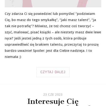
Czy zdarza Ci się powiedzieć lub pomyśleć “podziwiam
Cię, bo masz do tego smykałkę”, “jaki masz talent”, “ja
tak nie potrafię”? Mówisz, że też chcesz coś tworzyć –
szyć, malować, pisać książki – ale niestety masz dwie lewe
ręce? Jeśli jesteś jedną z tych osób, która próbuje
usprawiedliwić się brakiem talentu, przeczytaj to proszę
bardzo uważnie! Spoiler: jest dla Ciebie nadzieja. I to
niemała ;)
CZYTAJ DALEJ
23 CZE 2023
Interesuje Cię