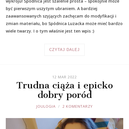
wykroju! Spódnica jest szalenie prosta – spokojnie może
być pierwszym uszytym ubraniem. A bardziej
zaawansowanych szyjących zachęcam do modyfikacji i
zmian materiału, bo Spódnica Luzacka może mieć bardzo
wiele twarzy. I o tym właśnie jest ten wpis :)
CZYTAJ DALEJ
12 MAR 2022
Trudna ciąża i epicko
dobry poród
JOULE
JOULOGIA
2 KOMENTARZY