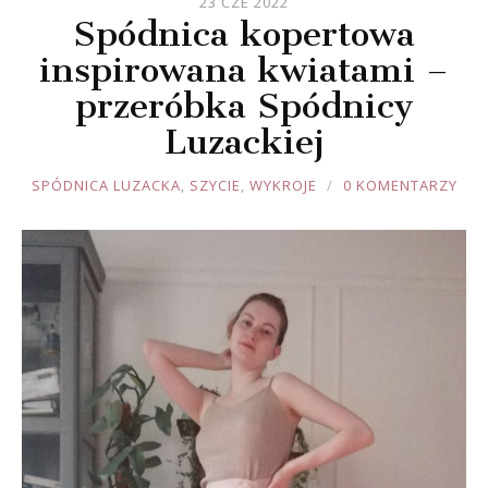
23 CZE 2022
Spódnica kopertowa
inspirowana kwiatami –
przeróbka Spódnicy
Luzackiej
JOULE
SPÓDNICA LUZACKA
,
SZYCIE
,
WYKROJE
0 KOMENTARZY