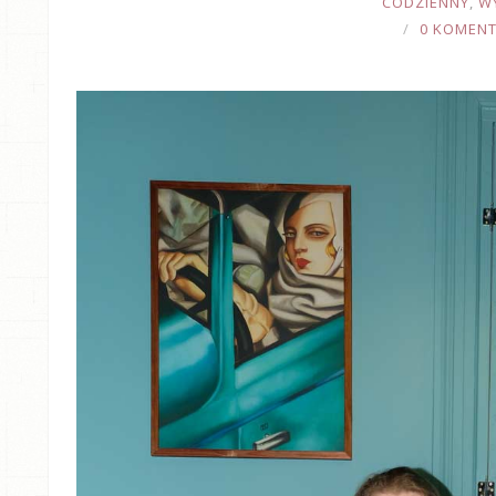
CODZIENNY
,
W
0 KOMEN