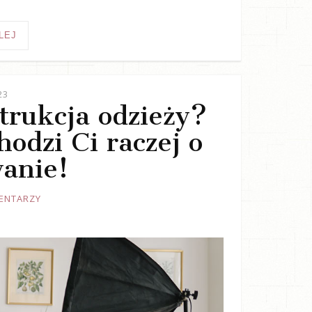
LEJ
23
trukcja odzieży?
odzi Ci raczej o
anie!
ENTARZY