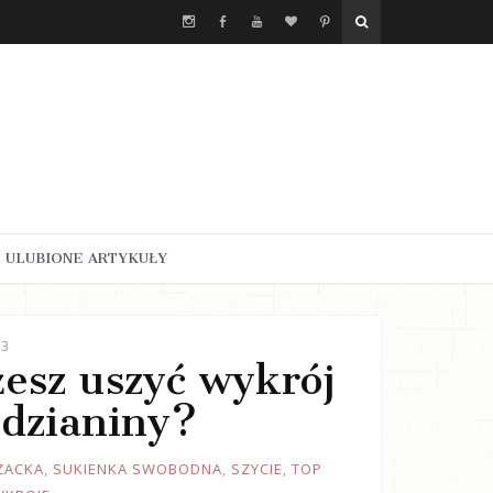
ULUBIONE ARTYKUŁY
23
żesz uszyć wykrój
 dzianiny?
ZACKA
,
SUKIENKA SWOBODNA
,
SZYCIE
,
TOP