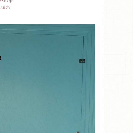
YKROJE
TARZY