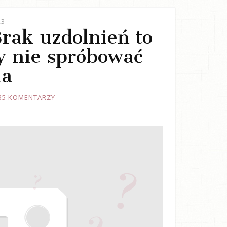
23
Brak uzdolnień to
y nie spróbować
ia
35 KOMENTARZY