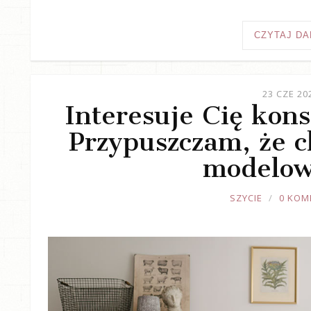
CZYTAJ DA
23 CZE 20
Interesuje Cię kons
Przypuszczam, że ch
modelow
JOULE
SZYCIE
0 KOM