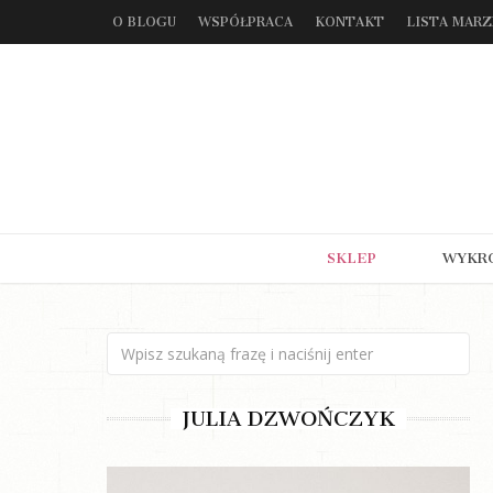
O BLOGU
WSPÓŁPRACA
KONTAKT
LISTA MAR
SKLEP
WYKR
JULIA DZWOŃCZYK