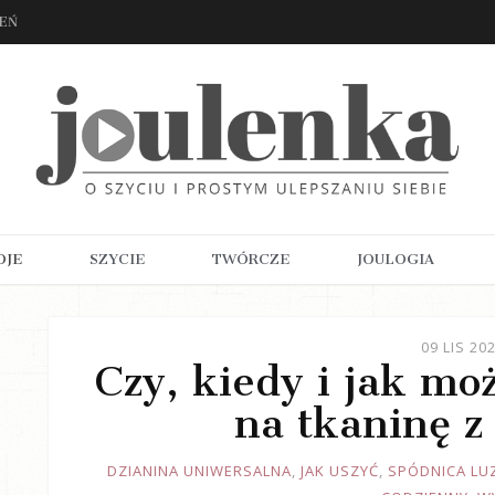
ZEŃ
OJE
SZYCIE
TWÓRCZE
JOULOGIA
09 LIS 20
Czy, kiedy i jak mo
na tkaninę z
JOULE
DZIANINA UNIWERSALNA
,
JAK USZYĆ
,
SPÓDNICA LU