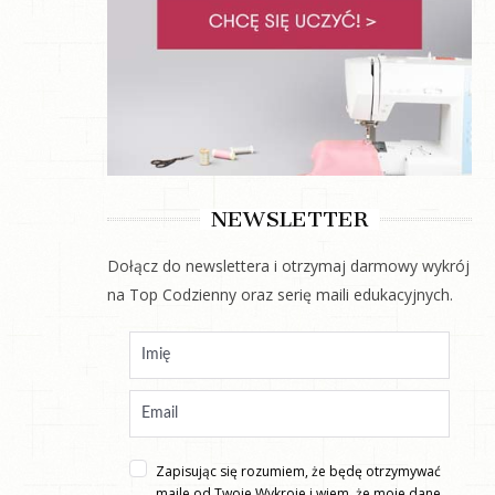
NEWSLETTER
Dołącz do newslettera i otrzymaj darmowy wykrój
na Top Codzienny oraz serię maili edukacyjnych.
Zapisując się rozumiem, że będę otrzymywać
maile od Twoje Wykroje i wiem, że moje dane