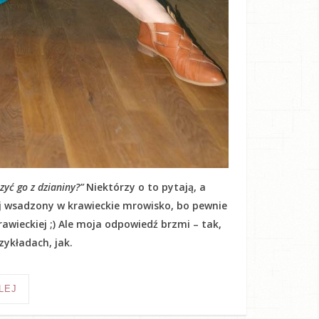
yć go z dzianiny?”
Niektórzy o to pytają, a
kij wsadzony w krawieckie mrowisko, bo pewnie
awieckiej ;) Ale moja odpowiedź brzmi – tak,
ykładach, jak.
LEJ