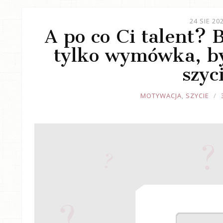
24 SIE 20
A po co Ci talent? 
tylko wymówka, b
szyc
JOULE
MOTYWACJA
,
SZYCIE