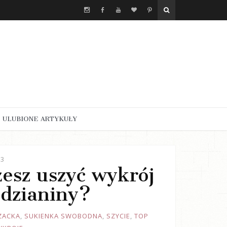
ULUBIONE ARTYKUŁY
23
żesz uszyć wykrój
 dzianiny?
ZACKA
,
SUKIENKA SWOBODNA
,
SZYCIE
,
TOP