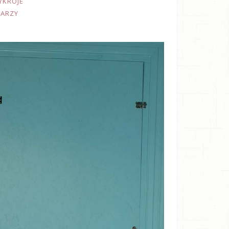
YKROJE
TARZY