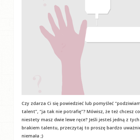
Czy zdarza Ci się powiedzieć lub pomyśleć “podziwiam
talent”, “ja tak nie potrafię”? Mówisz, że też chcesz c
niestety masz dwie lewe ręce? Jeśli jesteś jedną z tyc
brakiem talentu, przeczytaj to proszę bardzo uważnie! 
niemała ;)