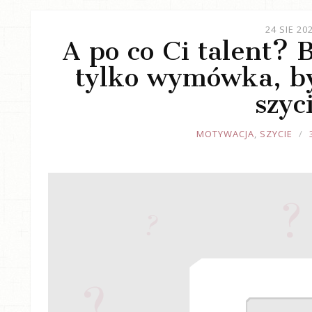
24 SIE 20
A po co Ci talent? 
tylko wymówka, b
szyc
JOULE
MOTYWACJA
,
SZYCIE