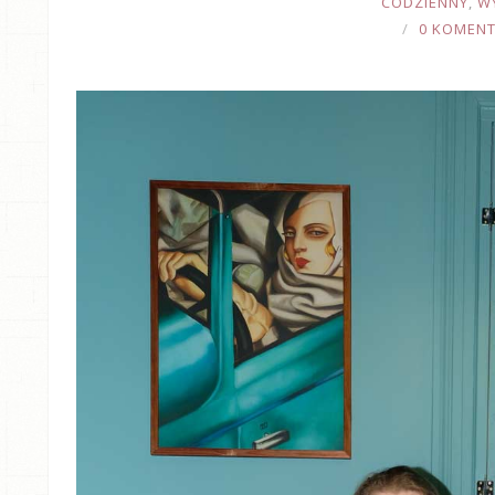
CODZIENNY
,
W
0 KOMEN