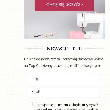
NEWSLETTER
Dołącz do newslettera i otrzymaj darmowy wykrój
na Top Codzienny oraz serię maili edukacyjnych.
Zapisując się rozumiem, że będę otrzymywać
maile od Twoje Wykroje i wiem, że moje dane