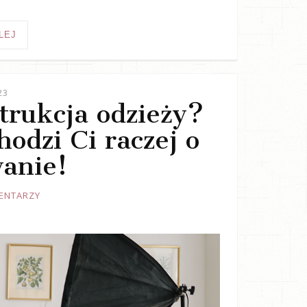
LEJ
23
trukcja odzieży?
odzi Ci raczej o
anie!
ENTARZY