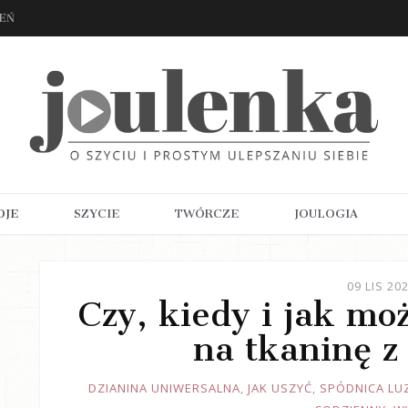
ZEŃ
OJE
SZYCIE
TWÓRCZE
JOULOGIA
09 LIS 20
Czy, kiedy i jak mo
na tkaninę z
JOULE
DZIANINA UNIWERSALNA
,
JAK USZYĆ
,
SPÓDNICA LU