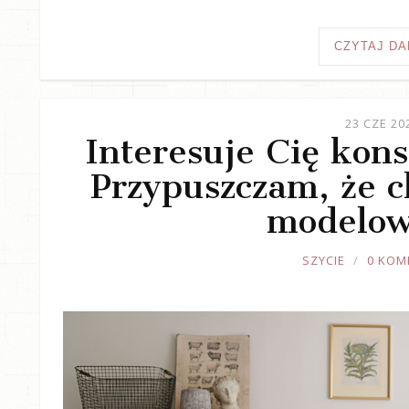
CZYTAJ DA
23 CZE 20
Interesuje Cię kons
Przypuszczam, że ch
modelow
JOULE
SZYCIE
0 KOM