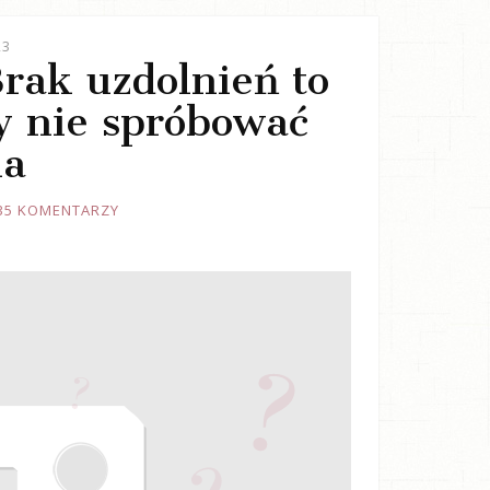
23
Brak uzdolnień to
y nie spróbować
ia
35 KOMENTARZY