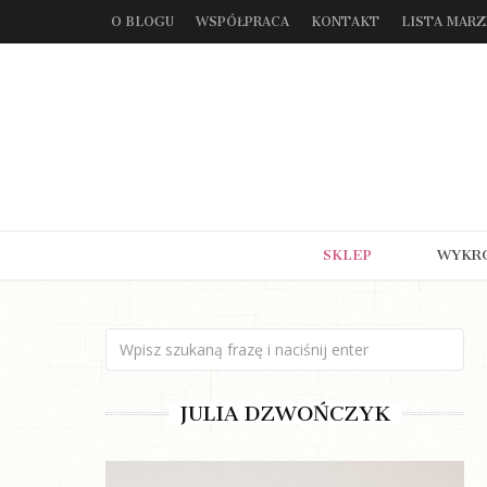
O BLOGU
WSPÓŁPRACA
KONTAKT
LISTA MAR
SKLEP
WYKR
JULIA DZWOŃCZYK