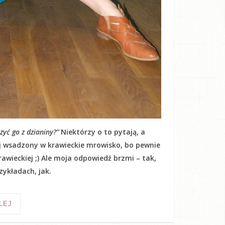
yć go z dzianiny?”
Niektórzy o to pytają, a
kij wsadzony w krawieckie mrowisko, bo pewnie
awieckiej ;) Ale moja odpowiedź brzmi – tak,
ykładach, jak.
LEJ