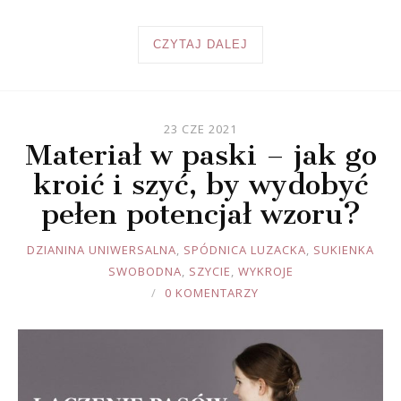
CZYTAJ DALEJ
23 CZE 2021
Materiał w paski – jak go
kroić i szyć, by wydobyć
pełen potencjał wzoru?
JOULE
DZIANINA UNIWERSALNA
,
SPÓDNICA LUZACKA
,
SUKIENKA
SWOBODNA
,
SZYCIE
,
WYKROJE
0 KOMENTARZY