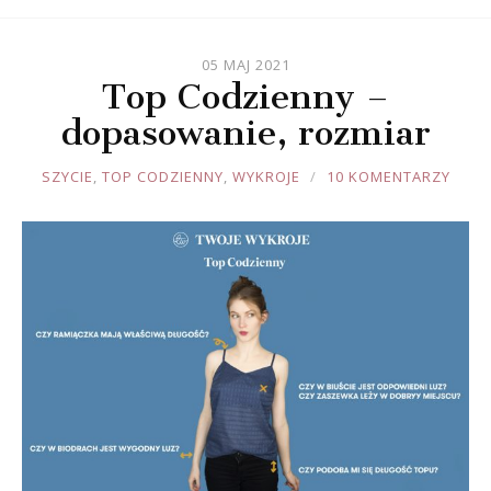
05 MAJ 2021
Top Codzienny –
dopasowanie, rozmiar
JOULE
SZYCIE
,
TOP CODZIENNY
,
WYKROJE
10 KOMENTARZY