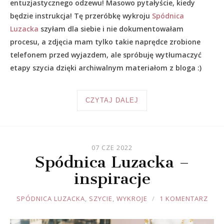
entuzjastycznego odzewu! Masowo pytałyście, kiedy
będzie instrukcja! Tę przeróbkę wykroju
Spódnica
Luzacka
szyłam dla siebie i nie dokumentowałam
procesu, a zdjęcia mam tylko takie naprędce zrobione
telefonem przed wyjazdem, ale spróbuję wytłumaczyć
etapy szycia dzięki archiwalnym materiałom z bloga :)
CZYTAJ DALEJ
07 CZE 2022
Spódnica Luzacka –
inspiracje
JOULE
SPÓDNICA LUZACKA
,
SZYCIE
,
WYKROJE
1 KOMENTARZ