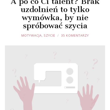
A po co Ci talent? Brak
uzdolnień to tylko
wymówka, by nie
spróbować szycia
JOULE
MOTYWACJA
,
SZYCIE
35 KOMENTARZY