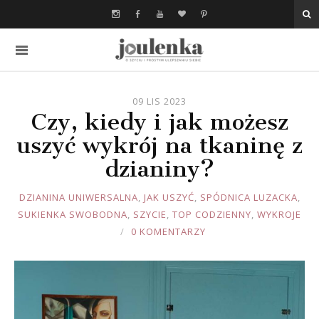
09 LIS 2023
Czy, kiedy i jak możesz
uszyć wykrój na tkaninę z
dzianiny?
JOULE
DZIANINA UNIWERSALNA
,
JAK USZYĆ
,
SPÓDNICA LUZACKA
,
SUKIENKA SWOBODNA
,
SZYCIE
,
TOP CODZIENNY
,
WYKROJE
0 KOMENTARZY