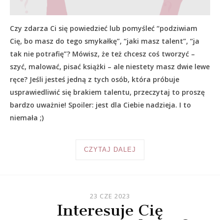
Czy zdarza Ci się powiedzieć lub pomyśleć “podziwiam
Cię, bo masz do tego smykałkę”, “jaki masz talent”, “ja
tak nie potrafię”? Mówisz, że też chcesz coś tworzyć –
szyć, malować, pisać książki – ale niestety masz dwie lewe
ręce? Jeśli jesteś jedną z tych osób, która próbuje
usprawiedliwić się brakiem talentu, przeczytaj to proszę
bardzo uważnie! Spoiler: jest dla Ciebie nadzieja. I to
niemała ;)
CZYTAJ DALEJ
23 CZE 2023
Interesuje Cię