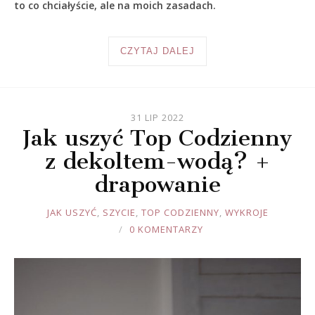
to co chciałyście, ale na moich zasadach.
CZYTAJ DALEJ
31 LIP 2022
Jak uszyć Top Codzienny
z dekoltem-wodą? +
drapowanie
JOULE
JAK USZYĆ
,
SZYCIE
,
TOP CODZIENNY
,
WYKROJE
0 KOMENTARZY