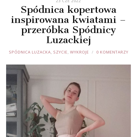
23 CZE 2022
Spódnica kopertowa
inspirowana kwiatami –
przeróbka Spódnicy
Luzackiej
JOULE
SPÓDNICA LUZACKA
,
SZYCIE
,
WYKROJE
0 KOMENTARZY