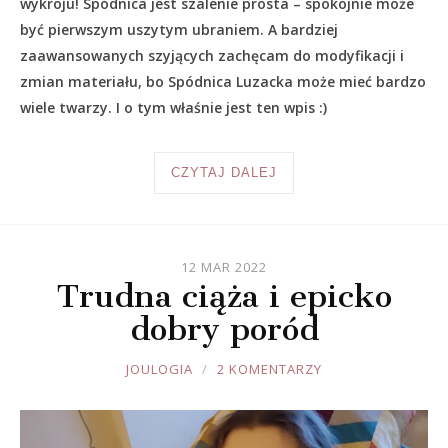
wykroju! Spódnica jest szalenie prosta – spokojnie może
być pierwszym uszytym ubraniem. A bardziej
zaawansowanych szyjących zachęcam do modyfikacji i
zmian materiału, bo Spódnica Luzacka może mieć bardzo
wiele twarzy. I o tym właśnie jest ten wpis :)
CZYTAJ DALEJ
12 MAR 2022
Trudna ciąża i epicko
dobry poród
JOULE
JOULOGIA
2 KOMENTARZY