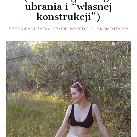
ubrania i “własnej
konstrukcji”)
JOULE
SPÓDNICA LUZACKA
,
SZYCIE
,
WYKROJE
0 KOMENTARZY