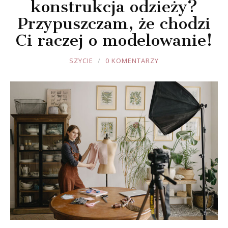
konstrukcja odzieży?
Przypuszczam, że chodzi
Ci raczej o modelowanie!
JOULE
SZYCIE
0 KOMENTARZY