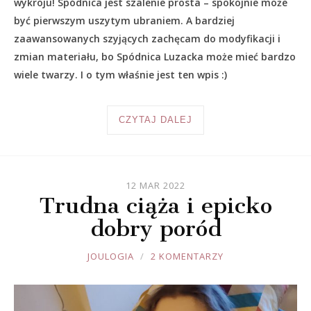
wykroju! Spódnica jest szalenie prosta – spokojnie może
być pierwszym uszytym ubraniem. A bardziej
zaawansowanych szyjących zachęcam do modyfikacji i
zmian materiału, bo Spódnica Luzacka może mieć bardzo
wiele twarzy. I o tym właśnie jest ten wpis :)
CZYTAJ DALEJ
12 MAR 2022
Trudna ciąża i epicko
dobry poród
JOULE
JOULOGIA
2 KOMENTARZY