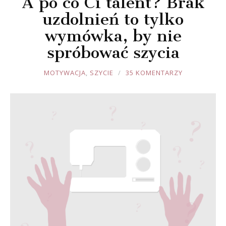
A po co Ci talent? Brak
uzdolnień to tylko
wymówka, by nie
spróbować szycia
JOULE
MOTYWACJA
,
SZYCIE
35 KOMENTARZY