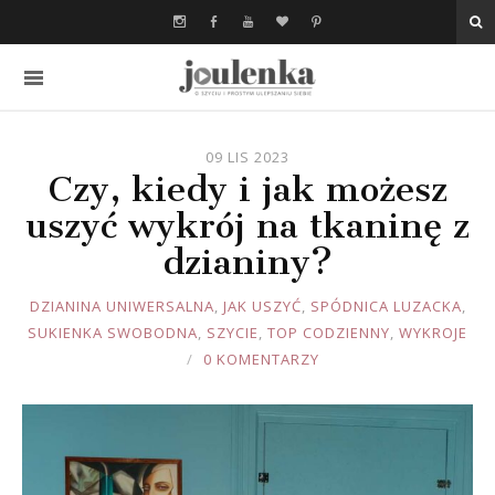
09 LIS 2023
Czy, kiedy i jak możesz
uszyć wykrój na tkaninę z
dzianiny?
JOULE
DZIANINA UNIWERSALNA
,
JAK USZYĆ
,
SPÓDNICA LUZACKA
,
SUKIENKA SWOBODNA
,
SZYCIE
,
TOP CODZIENNY
,
WYKROJE
0 KOMENTARZY