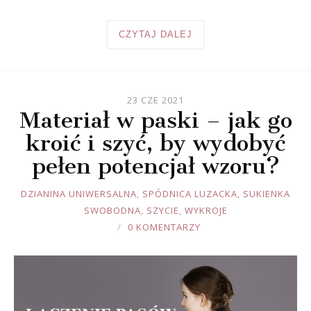
CZYTAJ DALEJ
23 CZE 2021
Materiał w paski – jak go
kroić i szyć, by wydobyć
pełen potencjał wzoru?
JOULE
DZIANINA UNIWERSALNA
,
SPÓDNICA LUZACKA
,
SUKIENKA
SWOBODNA
,
SZYCIE
,
WYKROJE
0 KOMENTARZY