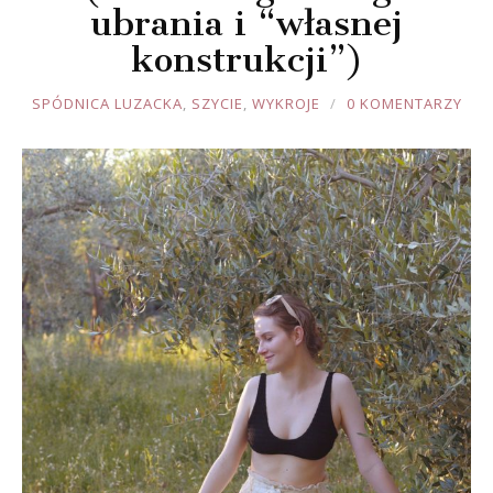
ubrania i “własnej
konstrukcji”)
JOULE
SPÓDNICA LUZACKA
,
SZYCIE
,
WYKROJE
0 KOMENTARZY