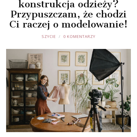
konstrukcja odzieży?
Przypuszczam, że chodzi
Ci raczej o modelowanie!
JOULE
SZYCIE
0 KOMENTARZY