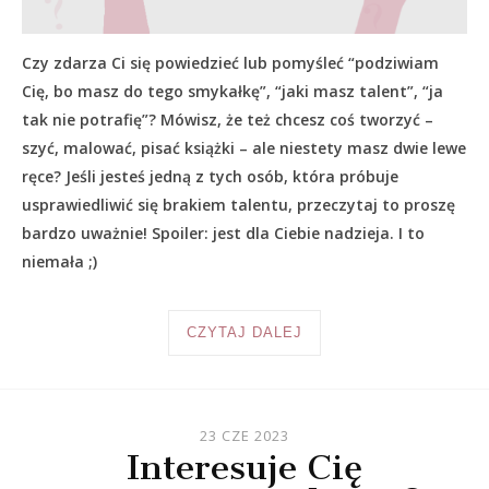
Czy zdarza Ci się powiedzieć lub pomyśleć “podziwiam
Cię, bo masz do tego smykałkę”, “jaki masz talent”, “ja
tak nie potrafię”? Mówisz, że też chcesz coś tworzyć –
szyć, malować, pisać książki – ale niestety masz dwie lewe
ręce? Jeśli jesteś jedną z tych osób, która próbuje
usprawiedliwić się brakiem talentu, przeczytaj to proszę
bardzo uważnie! Spoiler: jest dla Ciebie nadzieja. I to
niemała ;)
CZYTAJ DALEJ
23 CZE 2023
Interesuje Cię