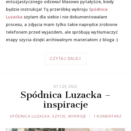
entuzjastycznego odzewu! Masowo pytałyście, kiedy
będzie instrukcja! Tę przeróbkę wykroju
Spódnica
Luzacka
szyłam dla siebie i nie dokumentowałam
procesu, a zdjęcia mam tylko takie naprędce zrobione
telefonem przed wyjazdem, ale spróbuję wytłumaczyć
etapy szycia dzięki archiwalnym materiałom z bloga :)
CZYTAJ DALEJ
07 CZE 2022
Spódnica Luzacka –
inspiracje
JOULE
SPÓDNICA LUZACKA
,
SZYCIE
,
WYKROJE
1 KOMENTARZ