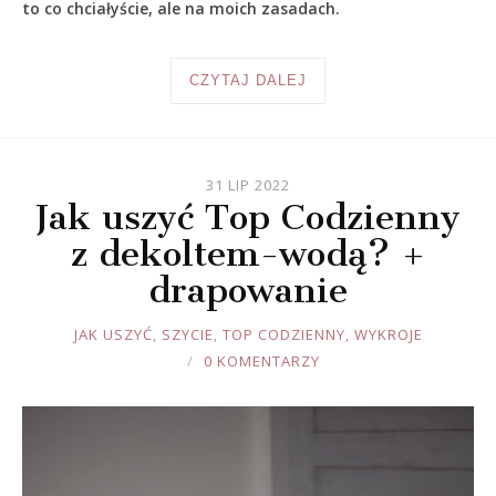
to co chciałyście, ale na moich zasadach.
CZYTAJ DALEJ
31 LIP 2022
Jak uszyć Top Codzienny
z dekoltem-wodą? +
drapowanie
JOULE
JAK USZYĆ
,
SZYCIE
,
TOP CODZIENNY
,
WYKROJE
0 KOMENTARZY