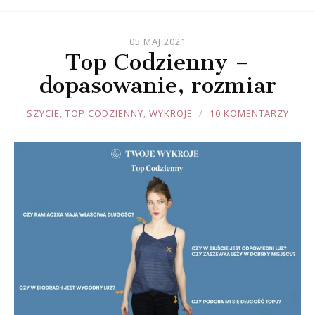
05 MAJ 2021
Top Codzienny –
dopasowanie, rozmiar
JOULE
SZYCIE
,
TOP CODZIENNY
,
WYKROJE
10 KOMENTARZY