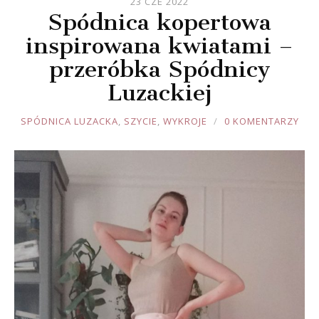
23 CZE 2022
Spódnica kopertowa
inspirowana kwiatami –
przeróbka Spódnicy
Luzackiej
JOULE
SPÓDNICA LUZACKA
,
SZYCIE
,
WYKROJE
0 KOMENTARZY