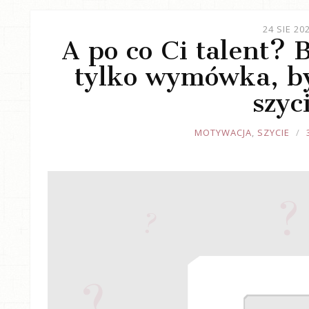
24 SIE 20
A po co Ci talent? 
tylko wymówka, b
szyc
JOULE
MOTYWACJA
,
SZYCIE