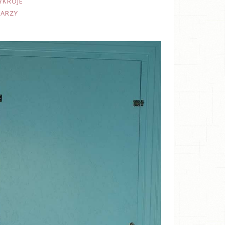
YKROJE
TARZY