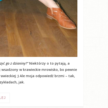
yć go z dzianiny?”
Niektórzy o to pytają, a
kij wsadzony w krawieckie mrowisko, bo pewnie
awieckiej ;) Ale moja odpowiedź brzmi – tak,
ykładach, jak.
LEJ