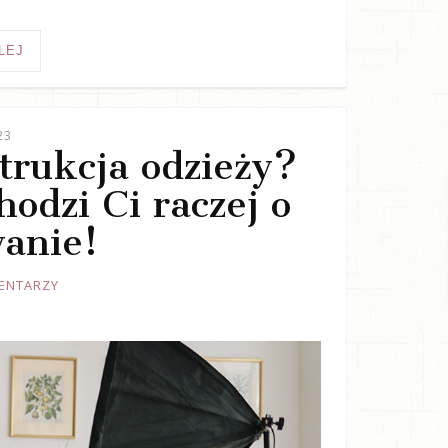
LEJ
23
trukcja odzieży?
odzi Ci raczej o
anie!
ENTARZY