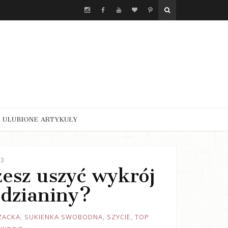
ULUBIONE ARTYKUŁY
23
żesz uszyć wykrój
 dzianiny?
ZACKA
,
SUKIENKA SWOBODNA
,
SZYCIE
,
TOP