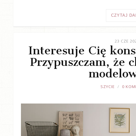
CZYTAJ DA
23 CZE 20
Interesuje Cię kons
Przypuszczam, że ch
modelow
JOULE
SZYCIE
0 KOM