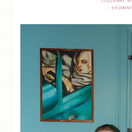
CODZIENNY
,
W
0 KOMEN