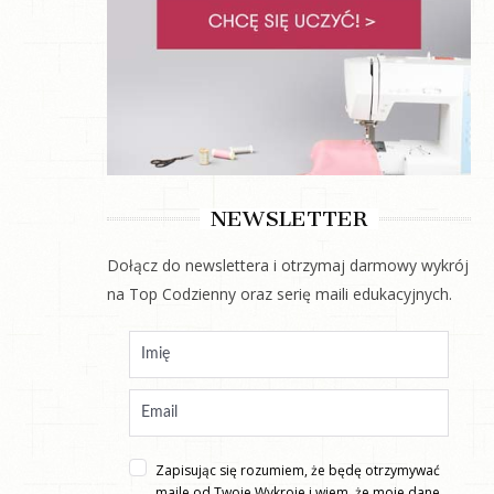
NEWSLETTER
Dołącz do newslettera i otrzymaj darmowy wykrój
na Top Codzienny oraz serię maili edukacyjnych.
Zapisując się rozumiem, że będę otrzymywać
maile od Twoje Wykroje i wiem, że moje dane