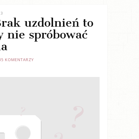
23
Brak uzdolnień to
y nie spróbować
ia
35 KOMENTARZY