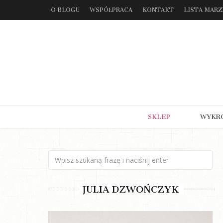
O BLOGU
WSPÓŁPRACA
KONTAKT
LISTA MAR
SKLEP
WYKR
JULIA DZWOŃCZYK