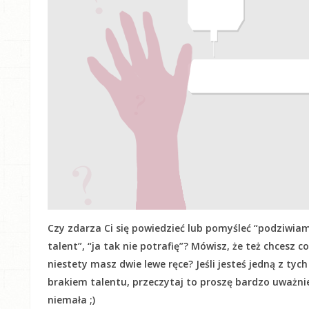
Czy zdarza Ci się powiedzieć lub pomyśleć “podziwiam
talent”, “ja tak nie potrafię”? Mówisz, że też chcesz c
niestety masz dwie lewe ręce? Jeśli jesteś jedną z tyc
brakiem talentu, przeczytaj to proszę bardzo uważnie! 
niemała ;)