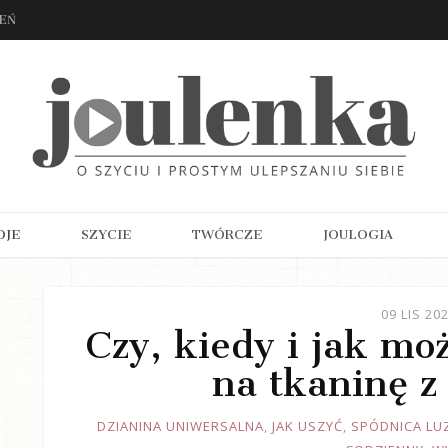
ZEŃ
OJE
SZYCIE
TWÓRCZE
JOULOGIA
09 LIS 20
Czy, kiedy i jak mo
na tkaninę z
JOULE
DZIANINA UNIWERSALNA
,
JAK USZYĆ
,
SPÓDNICA LU