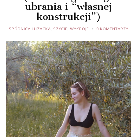
ubrania i “własnej
konstrukcji”)
JOULE
SPÓDNICA LUZACKA
,
SZYCIE
,
WYKROJE
0 KOMENTARZY