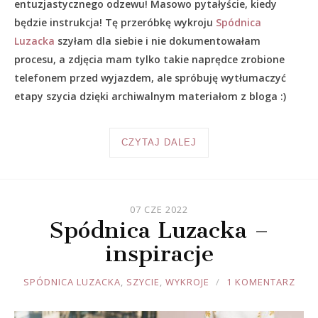
entuzjastycznego odzewu! Masowo pytałyście, kiedy
będzie instrukcja! Tę przeróbkę wykroju
Spódnica
Luzacka
szyłam dla siebie i nie dokumentowałam
procesu, a zdjęcia mam tylko takie naprędce zrobione
telefonem przed wyjazdem, ale spróbuję wytłumaczyć
etapy szycia dzięki archiwalnym materiałom z bloga :)
CZYTAJ DALEJ
07 CZE 2022
Spódnica Luzacka –
inspiracje
JOULE
SPÓDNICA LUZACKA
,
SZYCIE
,
WYKROJE
1 KOMENTARZ