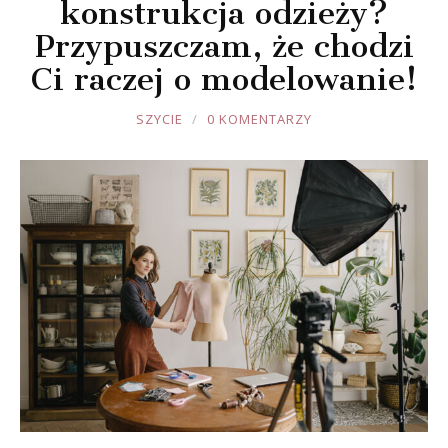
konstrukcja odzieży?
Przypuszczam, że chodzi
Ci raczej o modelowanie!
JOULE
SZYCIE
0 KOMENTARZY