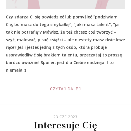
Czy zdarza Ci się powiedzieć lub pomyśleć “podziwiam
Cię, bo masz do tego smykałkę”, “jaki masz talent”, “ja
tak nie potrafię”? Mówisz, że też chcesz coś tworzyć –
szyć, malować, pisać książki – ale niestety masz dwie lewe
ręce? Jeśli jesteś jedną z tych osób, która próbuje
usprawiedliwić się brakiem talentu, przeczytaj to proszę
bardzo uważnie! Spoiler: jest dla Ciebie nadzieja. I to
niemała ;)
CZYTAJ DALEJ
23 CZE 2023
Interesuje Cię