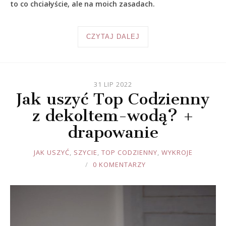
to co chciałyście, ale na moich zasadach.
CZYTAJ DALEJ
31 LIP 2022
Jak uszyć Top Codzienny
z dekoltem-wodą? +
drapowanie
JOULE
JAK USZYĆ
,
SZYCIE
,
TOP CODZIENNY
,
WYKROJE
0 KOMENTARZY