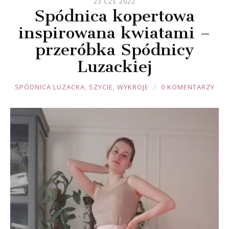
23 CZE 2022
Spódnica kopertowa
inspirowana kwiatami –
przeróbka Spódnicy
Luzackiej
JOULE
SPÓDNICA LUZACKA
,
SZYCIE
,
WYKROJE
0 KOMENTARZY