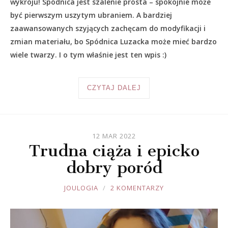
wykroju! Spódnica jest szalenie prosta – spokojnie może
być pierwszym uszytym ubraniem. A bardziej
zaawansowanych szyjących zachęcam do modyfikacji i
zmian materiału, bo Spódnica Luzacka może mieć bardzo
wiele twarzy. I o tym właśnie jest ten wpis :)
CZYTAJ DALEJ
12 MAR 2022
Trudna ciąża i epicko
dobry poród
JOULE
JOULOGIA
2 KOMENTARZY