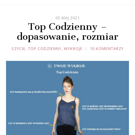
05 MAJ 2021
Top Codzienny –
dopasowanie, rozmiar
JOULE
SZYCIE
,
TOP CODZIENNY
,
WYKROJE
10 KOMENTARZY