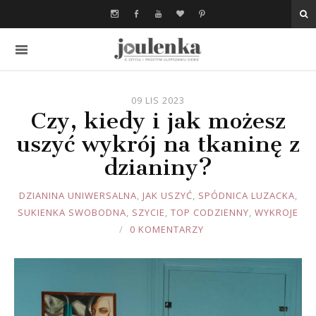
09 LIS 2023
Czy, kiedy i jak możesz
uszyć wykrój na tkaninę z
dzianiny?
JOULE
DZIANINA UNIWERSALNA
,
JAK USZYĆ
,
SPÓDNICA LUZACKA
,
SUKIENKA SWOBODNA
,
SZYCIE
,
TOP CODZIENNY
,
WYKROJE
0 KOMENTARZY