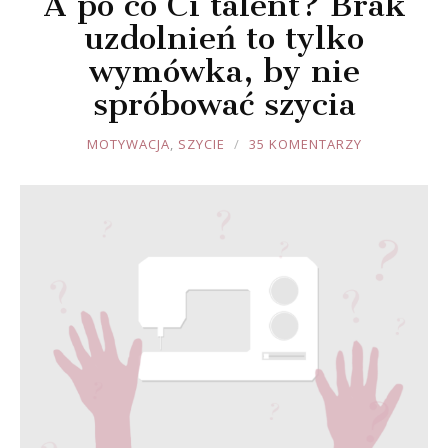
A po co Ci talent? Brak
uzdolnień to tylko
wymówka, by nie
spróbować szycia
JOULE
MOTYWACJA
,
SZYCIE
35 KOMENTARZY