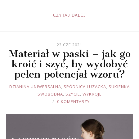
CZYTAJ DALEJ
23 CZE 2021
Materiał w paski – jak go
kroić i szyć, by wydobyć
pełen potencjał wzoru?
JOULE
DZIANINA UNIWERSALNA
,
SPÓDNICA LUZACKA
,
SUKIENKA
SWOBODNA
,
SZYCIE
,
WYKROJE
0 KOMENTARZY