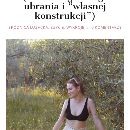
ubrania i “własnej
konstrukcji”)
JOULE
SPÓDNICA LUZACKA
,
SZYCIE
,
WYKROJE
0 KOMENTARZY