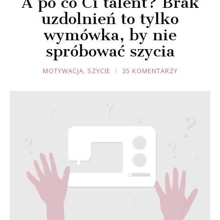
A po co Ci talent? Brak
uzdolnień to tylko
wymówka, by nie
spróbować szycia
JOULE
MOTYWACJA
,
SZYCIE
35 KOMENTARZY