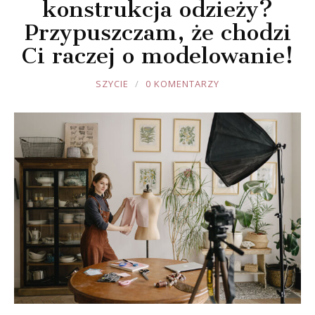
konstrukcja odzieży?
Przypuszczam, że chodzi
Ci raczej o modelowanie!
JOULE
SZYCIE
0 KOMENTARZY