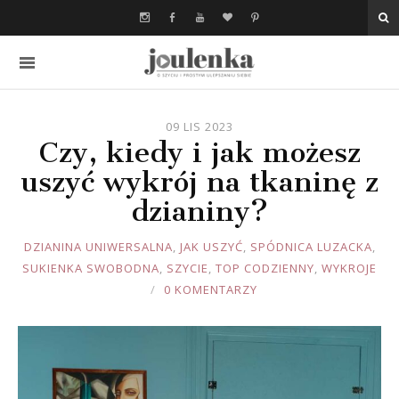
09 LIS 2023
Czy, kiedy i jak możesz
uszyć wykrój na tkaninę z
dzianiny?
JOULE
DZIANINA UNIWERSALNA
,
JAK USZYĆ
,
SPÓDNICA LUZACKA
,
SUKIENKA SWOBODNA
,
SZYCIE
,
TOP CODZIENNY
,
WYKROJE
0 KOMENTARZY