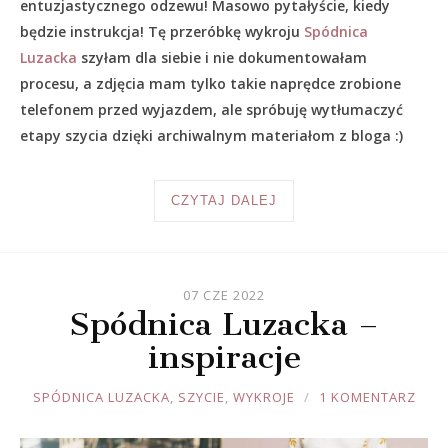
entuzjastycznego odzewu! Masowo pytałyście, kiedy
będzie instrukcja! Tę przeróbkę wykroju
Spódnica
Luzacka
szyłam dla siebie i nie dokumentowałam
procesu, a zdjęcia mam tylko takie naprędce zrobione
telefonem przed wyjazdem, ale spróbuję wytłumaczyć
etapy szycia dzięki archiwalnym materiałom z bloga :)
CZYTAJ DALEJ
07 CZE 2022
Spódnica Luzacka –
inspiracje
JOULE
SPÓDNICA LUZACKA
,
SZYCIE
,
WYKROJE
1 KOMENTARZ