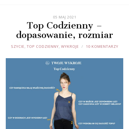
05 MAJ 2021
Top Codzienny –
dopasowanie, rozmiar
JOULE
SZYCIE
,
TOP CODZIENNY
,
WYKROJE
10 KOMENTARZY