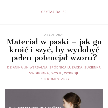
CZYTAJ DALEJ
23 CZE 2021
Materiał w paski – jak go
kroić i szyć, by wydobyć
pełen potencjał wzoru?
JOULE
DZIANINA UNIWERSALNA
,
SPÓDNICA LUZACKA
,
SUKIENKA
SWOBODNA
,
SZYCIE
,
WYKROJE
0 KOMENTARZY