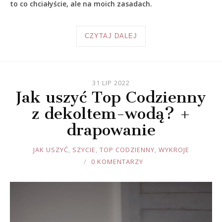
to co chciałyście, ale na moich zasadach.
CZYTAJ DALEJ
31 LIP 2022
Jak uszyć Top Codzienny
z dekoltem-wodą? +
drapowanie
JOULE
JAK USZYĆ
,
SZYCIE
,
TOP CODZIENNY
,
WYKROJE
0 KOMENTARZY