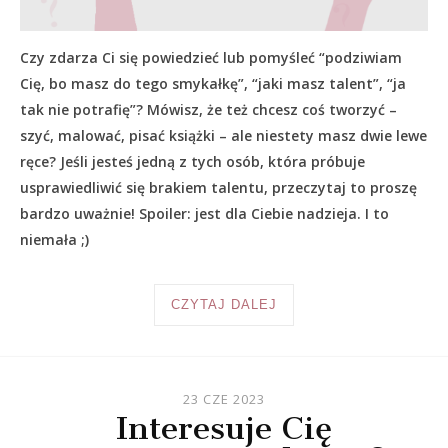
Czy zdarza Ci się powiedzieć lub pomyśleć “podziwiam
Cię, bo masz do tego smykałkę”, “jaki masz talent”, “ja
tak nie potrafię”? Mówisz, że też chcesz coś tworzyć –
szyć, malować, pisać książki – ale niestety masz dwie lewe
ręce? Jeśli jesteś jedną z tych osób, która próbuje
usprawiedliwić się brakiem talentu, przeczytaj to proszę
bardzo uważnie! Spoiler: jest dla Ciebie nadzieja. I to
niemała ;)
CZYTAJ DALEJ
23 CZE 2023
Interesuje Cię