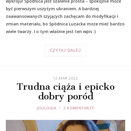
wykroju! Spódnica jest szalenie prosta – spokojnie może
być pierwszym uszytym ubraniem. A bardziej
zaawansowanych szyjących zachęcam do modyfikacji i
zmian materiału, bo Spódnica Luzacka może mieć bardzo
wiele twarzy. I o tym właśnie jest ten wpis :)
CZYTAJ DALEJ
12 MAR 2022
Trudna ciąża i epicko
dobry poród
JOULE
JOULOGIA
2 KOMENTARZY