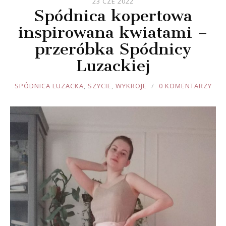
23 CZE 2022
Spódnica kopertowa
inspirowana kwiatami –
przeróbka Spódnicy
Luzackiej
JOULE
SPÓDNICA LUZACKA
,
SZYCIE
,
WYKROJE
0 KOMENTARZY