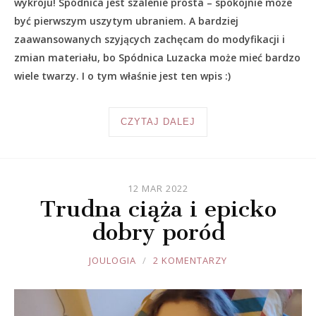
wykroju! Spódnica jest szalenie prosta – spokojnie może
być pierwszym uszytym ubraniem. A bardziej
zaawansowanych szyjących zachęcam do modyfikacji i
zmian materiału, bo Spódnica Luzacka może mieć bardzo
wiele twarzy. I o tym właśnie jest ten wpis :)
CZYTAJ DALEJ
12 MAR 2022
Trudna ciąża i epicko
dobry poród
JOULE
JOULOGIA
2 KOMENTARZY