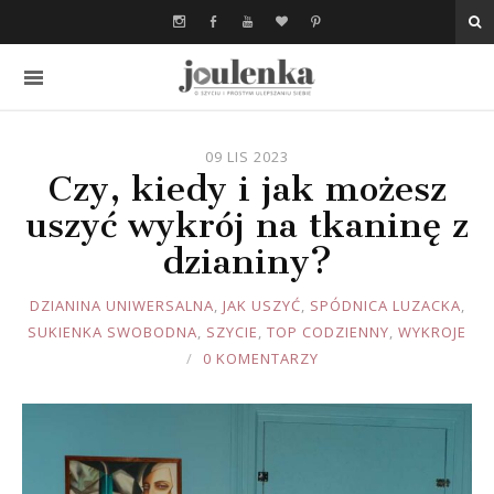
09 LIS 2023
Czy, kiedy i jak możesz
uszyć wykrój na tkaninę z
dzianiny?
JOULE
DZIANINA UNIWERSALNA
,
JAK USZYĆ
,
SPÓDNICA LUZACKA
,
SUKIENKA SWOBODNA
,
SZYCIE
,
TOP CODZIENNY
,
WYKROJE
0 KOMENTARZY