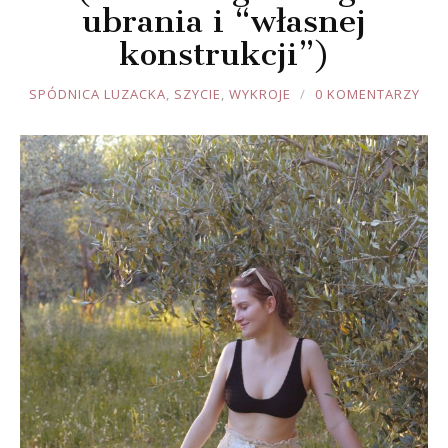
ubrania i “własnej
konstrukcji”)
JOULE
SPÓDNICA LUZACKA
,
SZYCIE
,
WYKROJE
0 KOMENTARZY