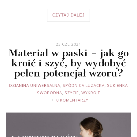
CZYTAJ DALEJ
23 CZE 2021
Materiał w paski – jak go
kroić i szyć, by wydobyć
pełen potencjał wzoru?
JOULE
DZIANINA UNIWERSALNA
,
SPÓDNICA LUZACKA
,
SUKIENKA
SWOBODNA
,
SZYCIE
,
WYKROJE
0 KOMENTARZY