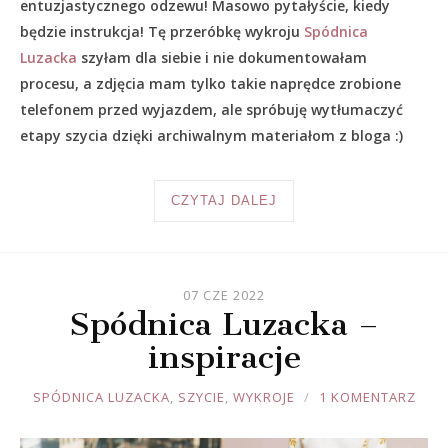
entuzjastycznego odzewu! Masowo pytałyście, kiedy
będzie instrukcja! Tę przeróbkę wykroju
Spódnica
Luzacka
szyłam dla siebie i nie dokumentowałam
procesu, a zdjęcia mam tylko takie naprędce zrobione
telefonem przed wyjazdem, ale spróbuję wytłumaczyć
etapy szycia dzięki archiwalnym materiałom z bloga :)
CZYTAJ DALEJ
07 CZE 2022
Spódnica Luzacka –
inspiracje
JOULE
SPÓDNICA LUZACKA
,
SZYCIE
,
WYKROJE
1 KOMENTARZ