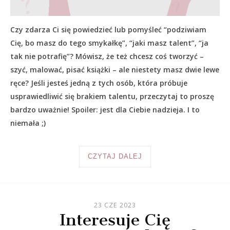
Czy zdarza Ci się powiedzieć lub pomyśleć “podziwiam
Cię, bo masz do tego smykałkę”, “jaki masz talent”, “ja
tak nie potrafię”? Mówisz, że też chcesz coś tworzyć –
szyć, malować, pisać książki – ale niestety masz dwie lewe
ręce? Jeśli jesteś jedną z tych osób, która próbuje
usprawiedliwić się brakiem talentu, przeczytaj to proszę
bardzo uważnie! Spoiler: jest dla Ciebie nadzieja. I to
niemała ;)
CZYTAJ DALEJ
23 CZE 2023
Interesuje Cię