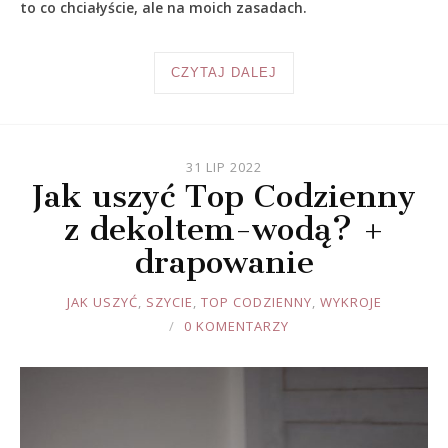
to co chciałyście, ale na moich zasadach.
CZYTAJ DALEJ
31 LIP 2022
Jak uszyć Top Codzienny
z dekoltem-wodą? +
drapowanie
JOULE
JAK USZYĆ
,
SZYCIE
,
TOP CODZIENNY
,
WYKROJE
0 KOMENTARZY