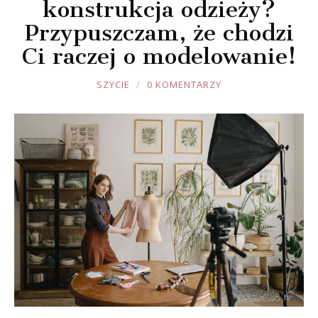
konstrukcja odzieży?
Przypuszczam, że chodzi
Ci raczej o modelowanie!
JOULE
SZYCIE
0 KOMENTARZY