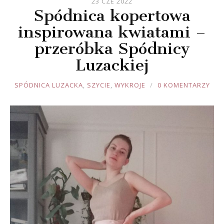
23 CZE 2022
Spódnica kopertowa
inspirowana kwiatami –
przeróbka Spódnicy
Luzackiej
JOULE
SPÓDNICA LUZACKA
,
SZYCIE
,
WYKROJE
0 KOMENTARZY