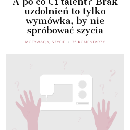
A po co Ci talent? Brak
uzdolnień to tylko
wymówka, by nie
spróbować szycia
JOULE
MOTYWACJA
,
SZYCIE
35 KOMENTARZY