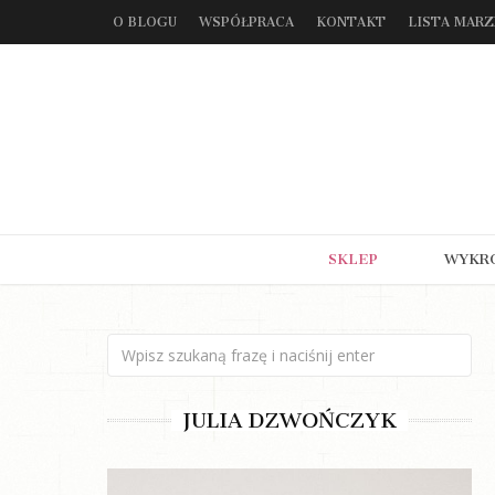
O BLOGU
WSPÓŁPRACA
KONTAKT
LISTA MAR
SKLEP
WYKR
JULIA DZWOŃCZYK