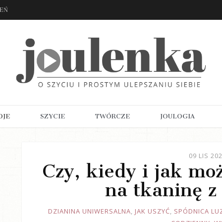
ZEŃ
OJE
SZYCIE
TWÓRCZE
JOULOGIA
09 LIS 20
Czy, kiedy i jak mo
na tkaninę z
JOULE
DZIANINA UNIWERSALNA
,
JAK USZYĆ
,
SPÓDNICA LU