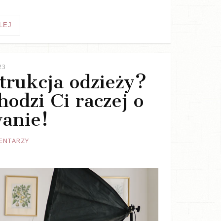
LEJ
23
trukcja odzieży?
odzi Ci raczej o
anie!
ENTARZY