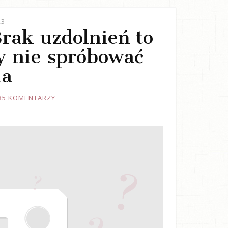
23
Brak uzdolnień to
y nie spróbować
ia
35 KOMENTARZY