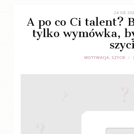
24 SIE 20
A po co Ci talent? 
tylko wymówka, b
szyc
JOULE
MOTYWACJA
,
SZYCIE