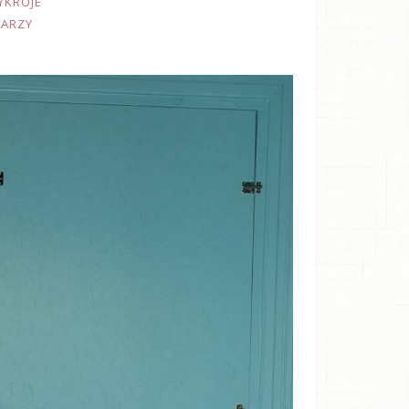
YKROJE
TARZY