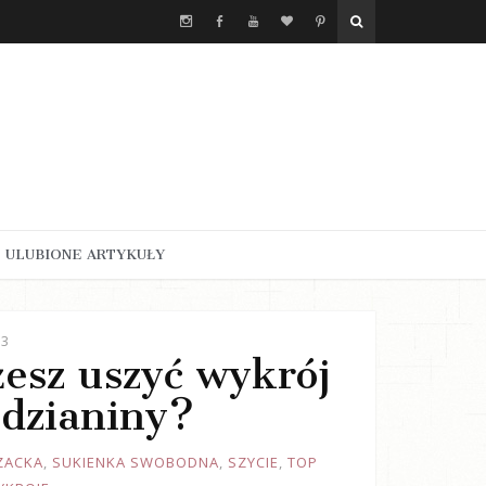
ULUBIONE ARTYKUŁY
23
żesz uszyć wykrój
 dzianiny?
ZACKA
,
SUKIENKA SWOBODNA
,
SZYCIE
,
TOP