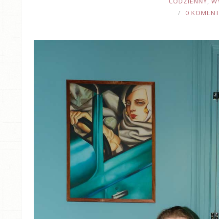
CODZIENNY
,
W
0 KOMEN