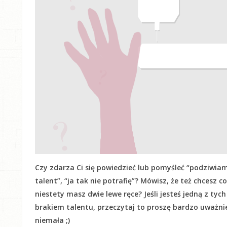
Czy zdarza Ci się powiedzieć lub pomyśleć “podziwiam
talent”, “ja tak nie potrafię”? Mówisz, że też chcesz c
niestety masz dwie lewe ręce? Jeśli jesteś jedną z tyc
brakiem talentu, przeczytaj to proszę bardzo uważnie! 
niemała ;)