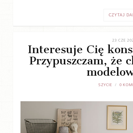
CZYTAJ DA
23 CZE 20
Interesuje Cię kons
Przypuszczam, że ch
modelow
JOULE
SZYCIE
0 KOM