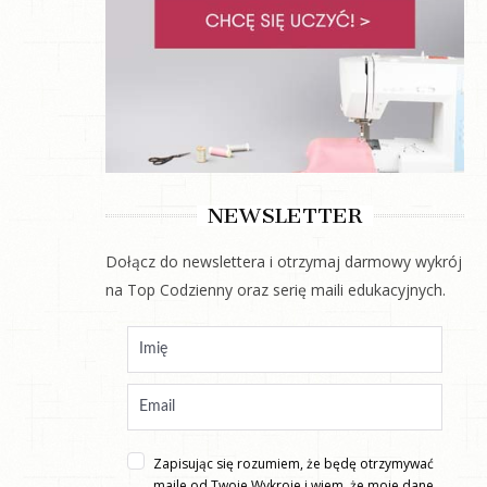
NEWSLETTER
Dołącz do newslettera i otrzymaj darmowy wykrój
na Top Codzienny oraz serię maili edukacyjnych.
Zapisując się rozumiem, że będę otrzymywać
maile od Twoje Wykroje i wiem, że moje dane