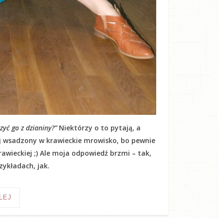
yć go z dzianiny?”
Niektórzy o to pytają, a
kij wsadzony w krawieckie mrowisko, bo pewnie
awieckiej ;) Ale moja odpowiedź brzmi – tak,
ykładach, jak.
LEJ