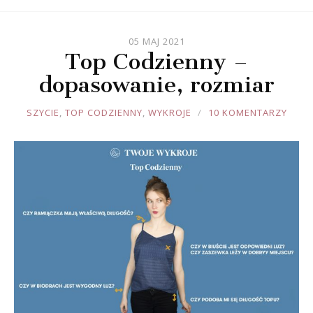
05 MAJ 2021
Top Codzienny –
dopasowanie, rozmiar
JOULE
SZYCIE
,
TOP CODZIENNY
,
WYKROJE
10 KOMENTARZY