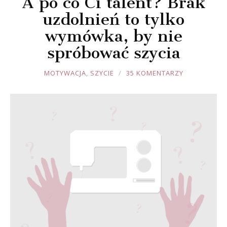
A po co Ci talent? Brak
uzdolnień to tylko
wymówka, by nie
spróbować szycia
JOULE
MOTYWACJA
,
SZYCIE
35 KOMENTARZY