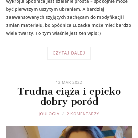
wykroju! Spódnica jest szalenie prosta – spokojnie może
być pierwszym uszytym ubraniem. A bardziej
zaawansowanych szyjących zachęcam do modyfikacji i
zmian materiału, bo Spódnica Luzacka może mieć bardzo
wiele twarzy. I o tym właśnie jest ten wpis :)
CZYTAJ DALEJ
12 MAR 2022
Trudna ciąża i epicko
dobry poród
JOULE
JOULOGIA
2 KOMENTARZY