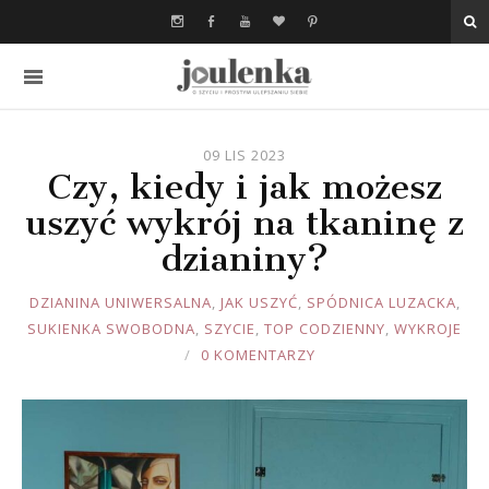
09 LIS 2023
Czy, kiedy i jak możesz
uszyć wykrój na tkaninę z
dzianiny?
JOULE
DZIANINA UNIWERSALNA
,
JAK USZYĆ
,
SPÓDNICA LUZACKA
,
SUKIENKA SWOBODNA
,
SZYCIE
,
TOP CODZIENNY
,
WYKROJE
0 KOMENTARZY