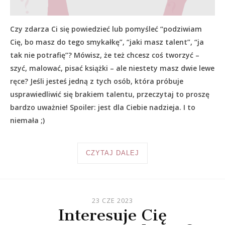
Czy zdarza Ci się powiedzieć lub pomyśleć “podziwiam
Cię, bo masz do tego smykałkę”, “jaki masz talent”, “ja
tak nie potrafię”? Mówisz, że też chcesz coś tworzyć –
szyć, malować, pisać książki – ale niestety masz dwie lewe
ręce? Jeśli jesteś jedną z tych osób, która próbuje
usprawiedliwić się brakiem talentu, przeczytaj to proszę
bardzo uważnie! Spoiler: jest dla Ciebie nadzieja. I to
niemała ;)
CZYTAJ DALEJ
23 CZE 2023
Interesuje Cię