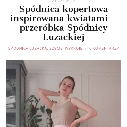
23 CZE 2022
Spódnica kopertowa
inspirowana kwiatami –
przeróbka Spódnicy
Luzackiej
JOULE
SPÓDNICA LUZACKA
,
SZYCIE
,
WYKROJE
0 KOMENTARZY