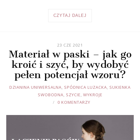
CZYTAJ DALEJ
23 CZE 2021
Materiał w paski – jak go
kroić i szyć, by wydobyć
pełen potencjał wzoru?
JOULE
DZIANINA UNIWERSALNA
,
SPÓDNICA LUZACKA
,
SUKIENKA
SWOBODNA
,
SZYCIE
,
WYKROJE
0 KOMENTARZY