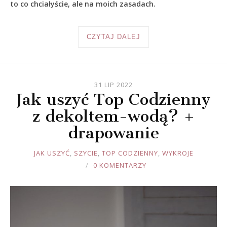
to co chciałyście, ale na moich zasadach.
CZYTAJ DALEJ
31 LIP 2022
Jak uszyć Top Codzienny
z dekoltem-wodą? +
drapowanie
JOULE
JAK USZYĆ
,
SZYCIE
,
TOP CODZIENNY
,
WYKROJE
0 KOMENTARZY