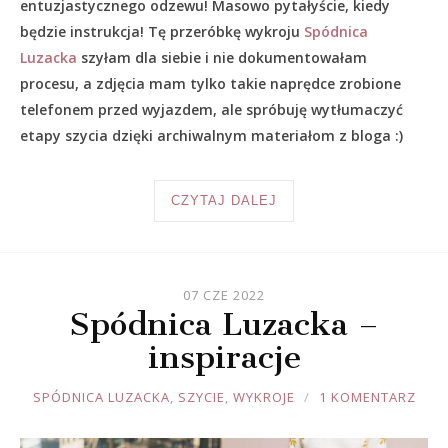
entuzjastycznego odzewu! Masowo pytałyście, kiedy
będzie instrukcja! Tę przeróbkę wykroju
Spódnica
Luzacka
szyłam dla siebie i nie dokumentowałam
procesu, a zdjęcia mam tylko takie naprędce zrobione
telefonem przed wyjazdem, ale spróbuję wytłumaczyć
etapy szycia dzięki archiwalnym materiałom z bloga :)
CZYTAJ DALEJ
07 CZE 2022
Spódnica Luzacka –
inspiracje
JOULE
SPÓDNICA LUZACKA
,
SZYCIE
,
WYKROJE
1 KOMENTARZ