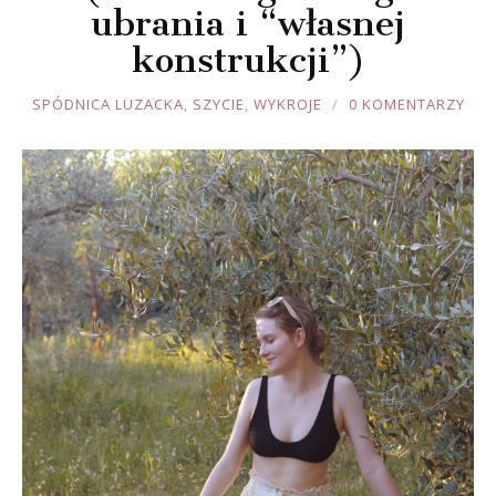
ubrania i “własnej
konstrukcji”)
JOULE
SPÓDNICA LUZACKA
,
SZYCIE
,
WYKROJE
0 KOMENTARZY