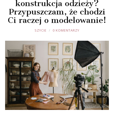
konstrukcja odzieży?
Przypuszczam, że chodzi
Ci raczej o modelowanie!
JOULE
SZYCIE
0 KOMENTARZY