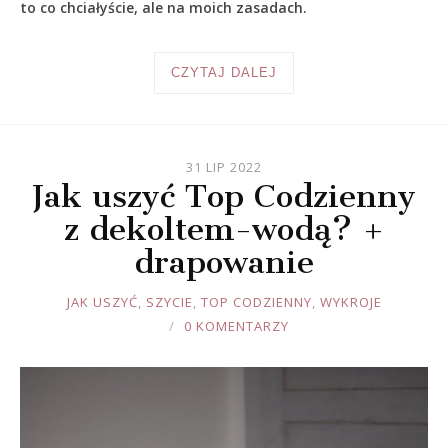
to co chciałyście, ale na moich zasadach.
CZYTAJ DALEJ
31 LIP 2022
Jak uszyć Top Codzienny
z dekoltem-wodą? +
drapowanie
JOULE
JAK USZYĆ
,
SZYCIE
,
TOP CODZIENNY
,
WYKROJE
0 KOMENTARZY