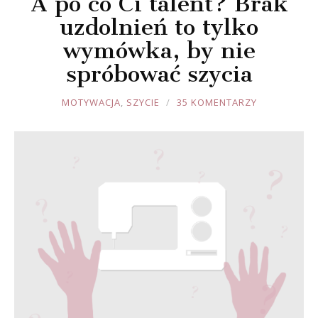
A po co Ci talent? Brak
uzdolnień to tylko
wymówka, by nie
spróbować szycia
JOULE
MOTYWACJA
,
SZYCIE
35 KOMENTARZY