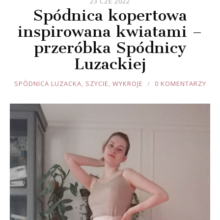
23 CZE 2022
Spódnica kopertowa
inspirowana kwiatami –
przeróbka Spódnicy
Luzackiej
JOULE
SPÓDNICA LUZACKA
,
SZYCIE
,
WYKROJE
0 KOMENTARZY