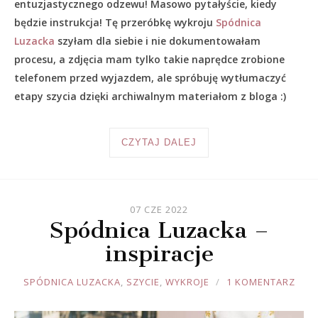
entuzjastycznego odzewu! Masowo pytałyście, kiedy
będzie instrukcja! Tę przeróbkę wykroju
Spódnica
Luzacka
szyłam dla siebie i nie dokumentowałam
procesu, a zdjęcia mam tylko takie naprędce zrobione
telefonem przed wyjazdem, ale spróbuję wytłumaczyć
etapy szycia dzięki archiwalnym materiałom z bloga :)
CZYTAJ DALEJ
07 CZE 2022
Spódnica Luzacka –
inspiracje
JOULE
SPÓDNICA LUZACKA
,
SZYCIE
,
WYKROJE
1 KOMENTARZ