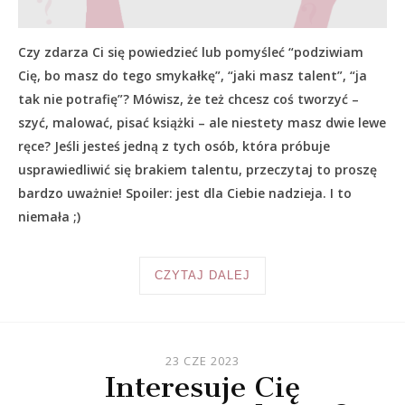
Czy zdarza Ci się powiedzieć lub pomyśleć “podziwiam
Cię, bo masz do tego smykałkę”, “jaki masz talent”, “ja
tak nie potrafię”? Mówisz, że też chcesz coś tworzyć –
szyć, malować, pisać książki – ale niestety masz dwie lewe
ręce? Jeśli jesteś jedną z tych osób, która próbuje
usprawiedliwić się brakiem talentu, przeczytaj to proszę
bardzo uważnie! Spoiler: jest dla Ciebie nadzieja. I to
niemała ;)
CZYTAJ DALEJ
23 CZE 2023
Interesuje Cię