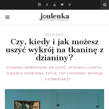
09 LIS 2023
Czy, kiedy i jak możesz
uszyć wykrój na tkaninę z
dzianiny?
JOULE
DZIANINA UNIWERSALNA
,
JAK USZYĆ
,
SPÓDNICA LUZACKA
,
SUKIENKA SWOBODNA
,
SZYCIE
,
TOP CODZIENNY
,
WYKROJE
0 KOMENTARZY