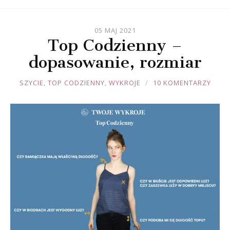
05 MAJ 2021
Top Codzienny –
dopasowanie, rozmiar
JOULE
SZYCIE
,
TOP CODZIENNY
,
WYKROJE
10 KOMENTARZY