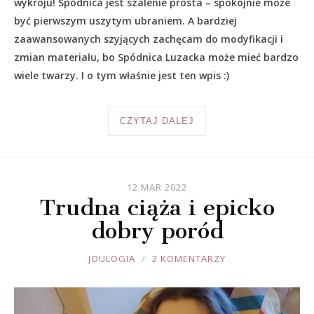
wykroju! Spódnica jest szalenie prosta – spokojnie może
być pierwszym uszytym ubraniem. A bardziej
zaawansowanych szyjących zachęcam do modyfikacji i
zmian materiału, bo Spódnica Luzacka może mieć bardzo
wiele twarzy. I o tym właśnie jest ten wpis :)
CZYTAJ DALEJ
12 MAR 2022
Trudna ciąża i epicko
dobry poród
JOULE
JOULOGIA
2 KOMENTARZY