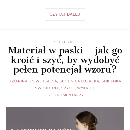
CZYTAJ DALEJ
23 CZE 2021
Materiał w paski – jak go
kroić i szyć, by wydobyć
pełen potencjał wzoru?
JOULE
DZIANINA UNIWERSALNA
,
SPÓDNICA LUZACKA
,
SUKIENKA
SWOBODNA
,
SZYCIE
,
WYKROJE
0 KOMENTARZY