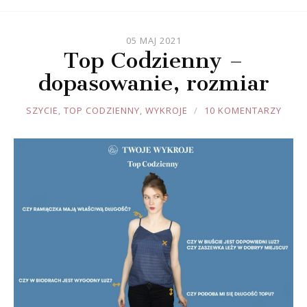
05 MAJ 2021
Top Codzienny –
dopasowanie, rozmiar
JOULE
SZYCIE
,
TOP CODZIENNY
,
WYKROJE
10 KOMENTARZY