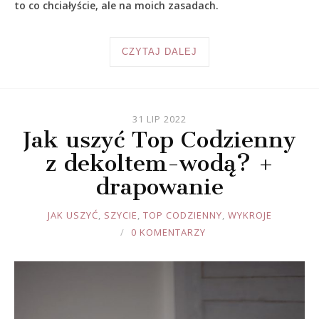
to co chciałyście, ale na moich zasadach.
CZYTAJ DALEJ
31 LIP 2022
Jak uszyć Top Codzienny
z dekoltem-wodą? +
drapowanie
JOULE
JAK USZYĆ
,
SZYCIE
,
TOP CODZIENNY
,
WYKROJE
0 KOMENTARZY