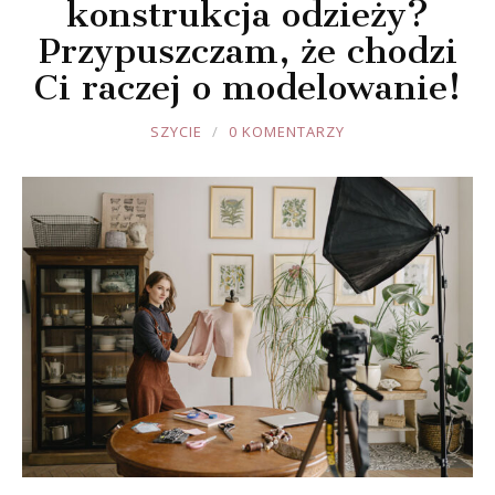
konstrukcja odzieży?
Przypuszczam, że chodzi
Ci raczej o modelowanie!
JOULE
SZYCIE
0 KOMENTARZY