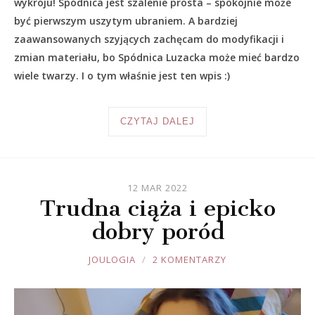
wykroju! Spódnica jest szalenie prosta – spokojnie może
być pierwszym uszytym ubraniem. A bardziej
zaawansowanych szyjących zachęcam do modyfikacji i
zmian materiału, bo Spódnica Luzacka może mieć bardzo
wiele twarzy. I o tym właśnie jest ten wpis :)
CZYTAJ DALEJ
12 MAR 2022
Trudna ciąża i epicko
dobry poród
JOULE
JOULOGIA
2 KOMENTARZY