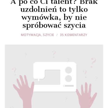
A po co Ci talent? Brak
uzdolnień to tylko
wymówka, by nie
spróbować szycia
JOULE
MOTYWACJA
,
SZYCIE
35 KOMENTARZY