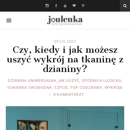
09 LIS 2023
Czy, kiedy i jak możesz
uszyć wykrój na tkaninę z
dzianiny?
JOULE
DZIANINA UNIWERSALNA
,
JAK USZYĆ
,
SPÓDNICA LUZACKA
,
SUKIENKA SWOBODNA
,
SZYCIE
,
TOP CODZIENNY
,
WYKROJE
0 KOMENTARZY