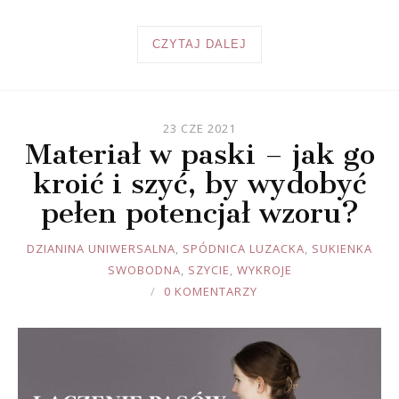
CZYTAJ DALEJ
23 CZE 2021
Materiał w paski – jak go
kroić i szyć, by wydobyć
pełen potencjał wzoru?
JOULE
DZIANINA UNIWERSALNA
,
SPÓDNICA LUZACKA
,
SUKIENKA
SWOBODNA
,
SZYCIE
,
WYKROJE
0 KOMENTARZY