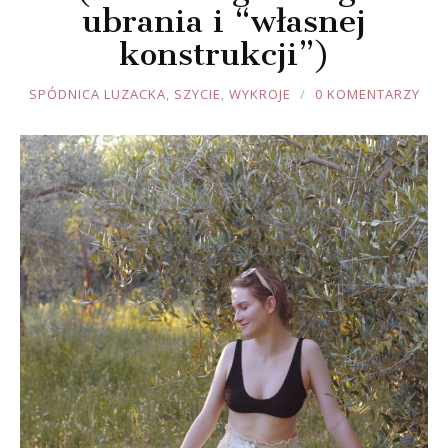
ubrania i “własnej
konstrukcji”)
JOULE
SPÓDNICA LUZACKA
,
SZYCIE
,
WYKROJE
0 KOMENTARZY