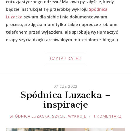
entuzjastycznego odzewu! Masowo pytałyście, kiedy
będzie instrukcja! Tę przeróbkę wykroju
Spódnica
Luzacka
szyłam dla siebie i nie dokumentowałam
procesu, a zdjęcia mam tylko takie naprędce zrobione
telefonem przed wyjazdem, ale spróbuję wytłumaczyć
etapy szycia dzięki archiwalnym materiałom z bloga :)
CZYTAJ DALEJ
07 CZE 2022
Spódnica Luzacka –
inspiracje
JOULE
SPÓDNICA LUZACKA
,
SZYCIE
,
WYKROJE
1 KOMENTARZ