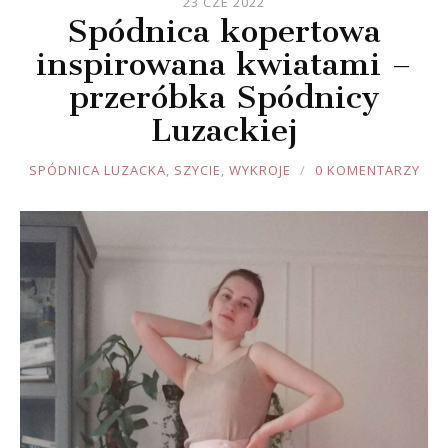
23 CZE 2022
Spódnica kopertowa
inspirowana kwiatami –
przeróbka Spódnicy
Luzackiej
JOULE
SPÓDNICA LUZACKA
,
SZYCIE
,
WYKROJE
0 KOMENTARZY