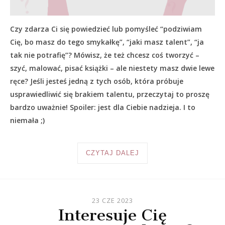
Czy zdarza Ci się powiedzieć lub pomyśleć “podziwiam
Cię, bo masz do tego smykałkę”, “jaki masz talent”, “ja
tak nie potrafię”? Mówisz, że też chcesz coś tworzyć –
szyć, malować, pisać książki – ale niestety masz dwie lewe
ręce? Jeśli jesteś jedną z tych osób, która próbuje
usprawiedliwić się brakiem talentu, przeczytaj to proszę
bardzo uważnie! Spoiler: jest dla Ciebie nadzieja. I to
niemała ;)
CZYTAJ DALEJ
23 CZE 2023
Interesuje Cię