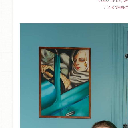
CODZIENNY
,
W
0 KOMEN