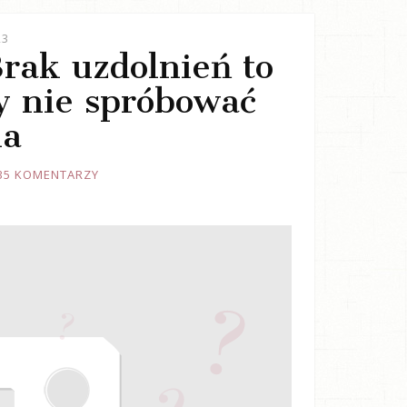
23
Brak uzdolnień to
y nie spróbować
ia
35 KOMENTARZY