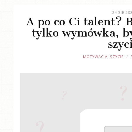
24 SIE 20
A po co Ci talent? 
tylko wymówka, b
szyc
JOULE
MOTYWACJA
,
SZYCIE