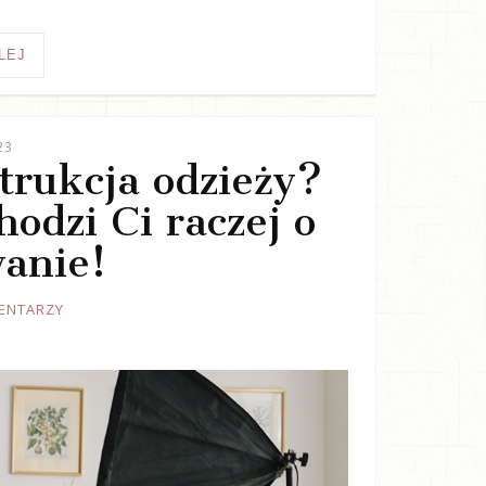
LEJ
23
trukcja odzieży?
odzi Ci raczej o
anie!
ENTARZY