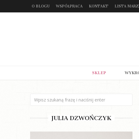
O BLOGU
WSPÓŁPRACA
KONTAKT
LISTA MAR
SKLEP
WYKR
JULIA DZWOŃCZYK