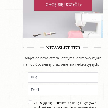
NEWSLETTER
Dołącz do newslettera i otrzymaj darmowy wykrój
na Top Codzienny oraz serię maili edukacyjnych.
Zapisując się rozumiem, że będę otrzymywać
maile od Twoje Wykroje i wiem, że moje dane