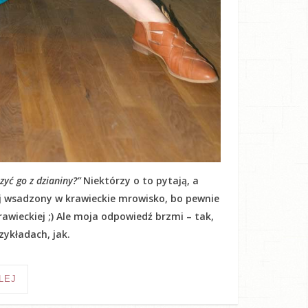
yć go z dzianiny?”
Niektórzy o to pytają, a
kij wsadzony w krawieckie mrowisko, bo pewnie
awieckiej ;) Ale moja odpowiedź brzmi – tak,
ykładach, jak.
LEJ