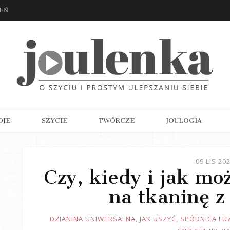
ZEŃ
OJE
SZYCIE
TWÓRCZE
JOULOGIA
09 LIS 20
Czy, kiedy i jak mo
na tkaninę z
JOULE
DZIANINA UNIWERSALNA
,
JAK USZYĆ
,
SPÓDNICA LU