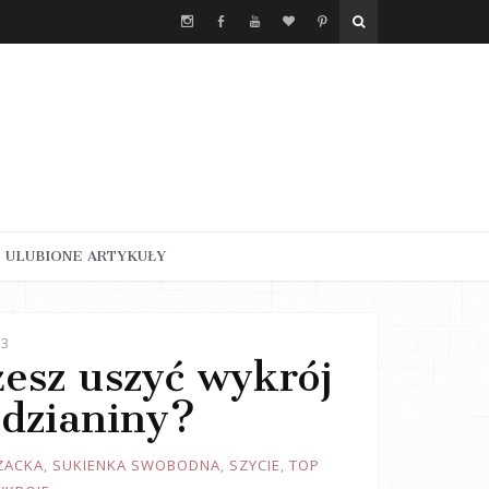
ULUBIONE ARTYKUŁY
23
żesz uszyć wykrój
 dzianiny?
ZACKA
,
SUKIENKA SWOBODNA
,
SZYCIE
,
TOP