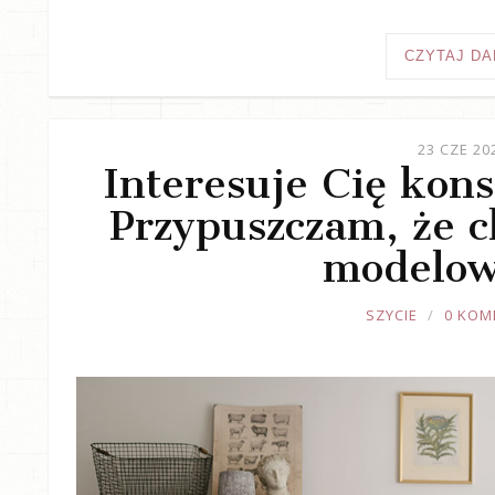
CZYTAJ DA
23 CZE 20
Interesuje Cię kons
Przypuszczam, że ch
modelow
JOULE
SZYCIE
0 KOM