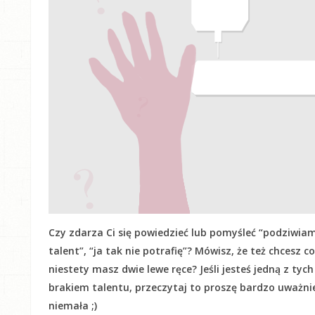
Czy zdarza Ci się powiedzieć lub pomyśleć “podziwiam
talent”, “ja tak nie potrafię”? Mówisz, że też chcesz c
niestety masz dwie lewe ręce? Jeśli jesteś jedną z tyc
brakiem talentu, przeczytaj to proszę bardzo uważnie! 
niemała ;)