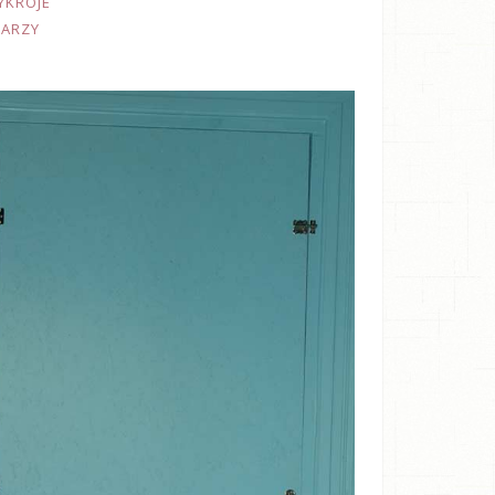
YKROJE
TARZY