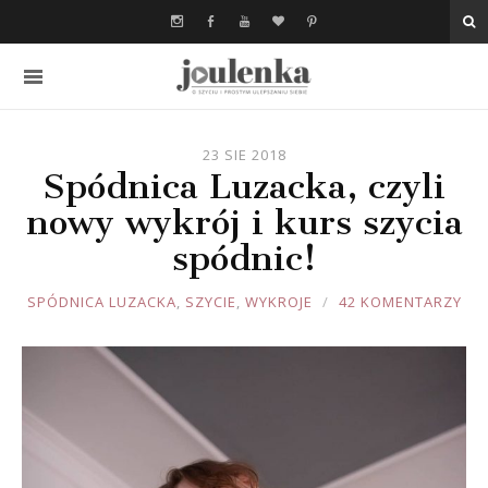
23 SIE 2018
Spódnica Luzacka, czyli
nowy wykrój i kurs szycia
spódnic!
JOULE
SPÓDNICA LUZACKA
,
SZYCIE
,
WYKROJE
42 KOMENTARZY