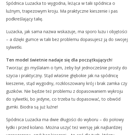
Spódnica Luzacka to wygodna, leżąca w talii spódnica o
luźnym, trapezowym kroju. Ma praktyczne kieszenie i pas
podkreślający talię.
Luzacka, jak sama nazwa wskazuje, ma sporo luzu i objętości
– a dzięki gumce w talii bez problemu dopasujesz ją do swojej
sylwetki.
Ten model świetnie nadaje się dla początkujących
!
Tworząc go myślałam o tym, żeby był jednocześnie prosty do
szycia i praktyczny. Stąd właśnie głębokie jak na spódnicę
kieszenie, stąd wygodny, rozkloszowany krój i brak zamka czy
guzików. Nie będzie też problemu z dopasowaniem wykroju
do sylwetki, bo jedyne, co trzeba tu dopasować, to obwód
gumki. Biodra są już luźne!
Spódnica Luzacka ma dwie długości do wyboru – do połowy
łydki i przed kolano. Można uszyć też wersję jak najbardziej