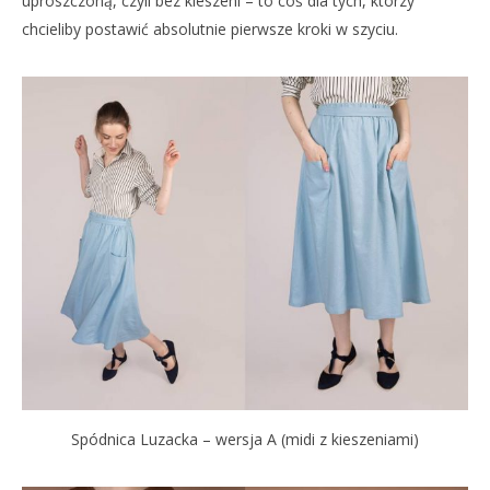
uproszczoną, czyli bez kieszeni – to coś dla tych, którzy
chcieliby postawić absolutnie pierwsze kroki w szyciu.
Spódnica Luzacka – wersja A (midi z kieszeniami)