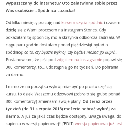
wypuszczany do internetu? Oto załatwiona sobie przez
Was osobiście… Spódnica Luzacka!
Od kilku miesięcy pracuję nad
kursem szycia spódnic
i czasem
dzielę się z Wami procesem na Instagram Stories. Gdy
pokazałam tę spódnicę, moja skrzynka odbiorcza zadrżała. W
ciągu paru godzin dostałam ponad pięćdziesiąt pytań o
spódnicę:
co to, czy będzie wykrój, czy będzie można go kupić…
Postanowiłam, że jeśli pod
zdjęciem na Instagramie
pojawi się
300 komentarzy, to… udostępnię go na tydzień. Do pobrania
za darmo.
I mimo że na początku wykrój miał być po prostu częścią
kursu, to dzięki Waszemu odzewowi (zebrało się grubo ponad
300 komentarzy) zmieniłam swoje plany!
Od teraz przez
tydzień (do 31 sierpnia 2018) możecie pobrać wykrój za
darmo.
A już za jakiś czas będzie dostępny, uwaga uwaga, do
kupienia w wersji papierowej!!! [EDIT:
wersja papierowa już jest