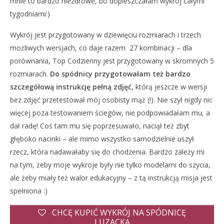
mnie to bardzo niezdrowe, bo dopieszczałam wykrój całymi
tygodniami:)
Wykrój jest przygotowany w dziewięciu rozmiarach i trzech
możliwych wersjach, co daje razem 27 kombinacji – dla
porównania, Top Codzienny jest przygotowany w skromnych 5
rozmiarach.
Do spódnicy przygotowałam też bardzo
szczegółową instrukcję pełną zdjęć
, którą jeszcze w wersji
bez zdjęć przetestował mój osobisty mąż (!). Nie szył nigdy nic
więcej poza testowaniem ściegów, nie podpowiadałam mu, a
dał radę! Coś tam mu się poprzesuwało, naciął też zbyt
głęboko nacinki – ale mimo wszystko samodzielnie uszył
rzecz, która nadawałaby się do chodzenia. Bardzo zależy mi
na tym, żeby moje wykroje były nie tylko modelami do szycia,
ale żeby miały też walor edukacyjny – z tą instrukcją misja jest
spełniona :)
CHCĘ KUPIĆ WYKRÓJ NA SPÓDNICĘ
LUZACKĄ