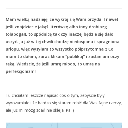
Mam wielką nadzieję, że wykrój się Wam przyda! I nawet
jeśli znajdziecie jakąś literówkę albo inny drobiazg
(olaboga!), to spódnicę tak czy inaczej będzie się dało
uszyć. Ja już w tej chwili chodzę niedospana i spragniona
urlopu, więc wysyłam to wszystko półprzytomna ;) Co
mam to dałam, zaraz klikam “publikuj” i zasłaniam oczy
ręką. Wiedzcie, że jeśli umrę młodo, to umrę na
perfekcjonizm!
Tu chciałam jeszcze napisać coś o tym, żebyście były
wyrozumiałe i że bardzo się staram robić dla Was fajne rzeczy,
ale już mi mózg zdań nie skleja. Pa :)