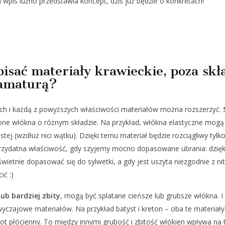
n wpis luźno przedstawia koncept, dziś już będzie o konkretach!
isać materiały krawieckie, poza sk
ramaturą?
ach i każdą z powyższych właściwości materiałów można rozszerzyć.
one włókna o różnym składzie. Na przykład, włókna elastyczne mo
ostej (wzdłuż nici wątku). Dzięki temu materiał będzie rozciągliwy tylk
przydatna właściwość, gdy szyjemy mocno dopasowane ubrania: dzięk
wietnie dopasować się do sylwetki, a gdy jest uszyta niezgodnie z n
ić :)
ub bardziej zbity
, mogą być splatane cieńsze lub grubsze włókna. I
wyczajowe materiałów. Na przykład batyst i kreton – oba te materi
ot płócienny. To między innymi grubość i zbitość włókien wpływa na t