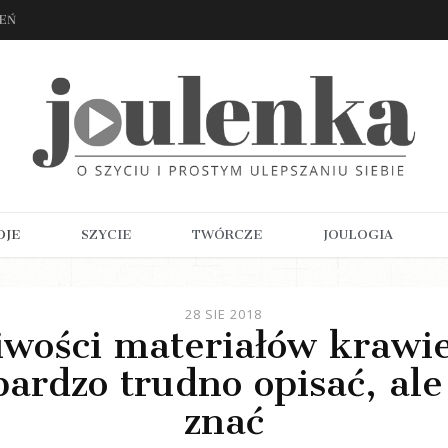
ZEŃ
OJE
SZYCIE
TWÓRCZE
JOULOGIA
28 SIE 2018
iwości materiałów krawie
bardzo trudno opisać, ale
znać