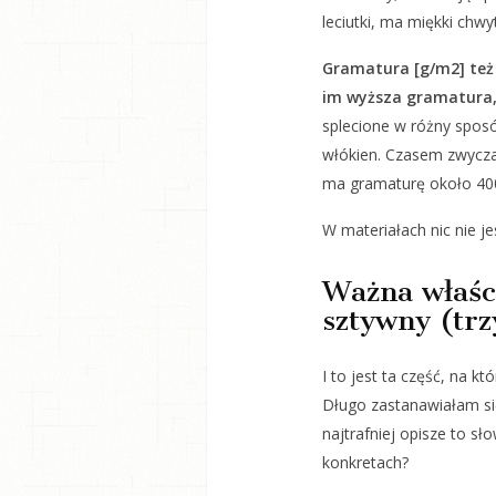
leciutki, ma miękki chwyt
Gramatura [g/m2] też 
im wyższa gramatura,
splecione w różny sposó
włókien. Czasem zwycza
ma gramaturę około 400
W materiałach nic nie j
Ważna właści
sztywny (tr
I to jest ta część, na któ
Długo zastanawiałam się
najtrafniej opisze to sł
konkretach?