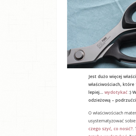
Jest dużo więcej właś
właściwościach, które 
lepiej…
wydotykać
:) W
odzieżową – podrzućci
O właściwościach materi
usystematyzować sobie w
czego szyć, co nosić?
.