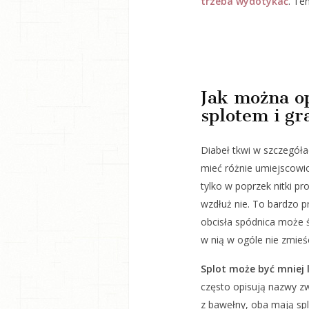
trzeba wydotykać
. Te
Jak można op
splotem i g
Diabeł tkwi w szczegół
mieć różnie umiejscowi
tylko w poprzek nitki pr
wzdłuż nie. To bardzo 
obcisła spódnica może ś
w nią w ogóle nie zmieśc
Splot może być mniej l
często opisują nazwy z
z bawełny, oba mają spl