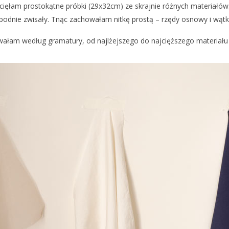
cięłam prostokątne próbki (29x32cm) ze skrajnie różnych materiałó
bodnie zwisały. Tnąc zachowałam nitkę prostą – rzędy osnowy i wąt
ałam według gramatury, od najlżejszego do najcięższego materiału 