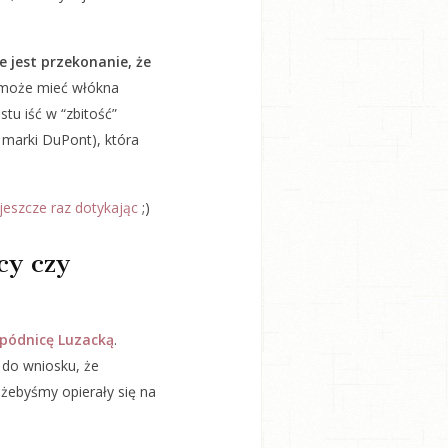
 jest przekonanie, że
e może mieć włókna
tu iść w “zbitość”
marki DuPont), która
 jeszcze raz dotykając
;)
cy czy
Spódnicę Luzacką
.
 do wniosku, że
, żebyśmy opierały się na