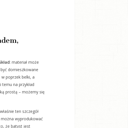
ładem,
Skład
: materiał może
gą być domieszkowane
o w poprzek belki, a
i temu na przykład
itką prostą – możemy się
 właśnie ten szczegół
ały można wyprodukować
o, że batyst jest