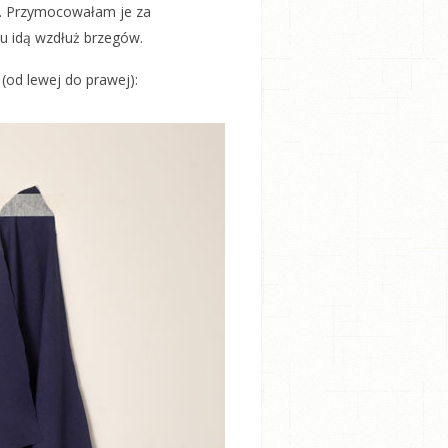
w. Przymocowałam je za
ku idą wzdłuż brzegów.
(od lewej do prawej):