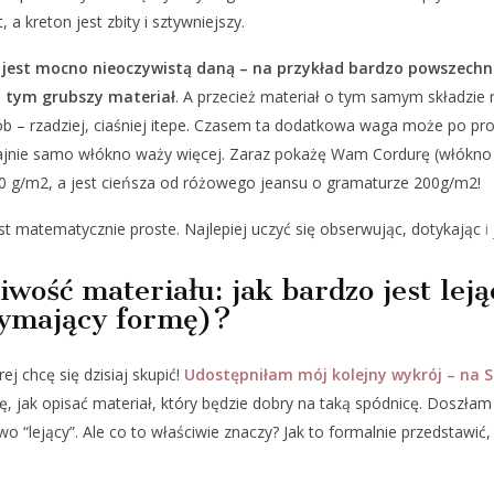
, a kreton jest zbity i sztywniejszy.
jest mocno nieoczywistą daną – na przykład bardzo powszechne
 tym grubszy materiał
. A przecież materiał o tym samym składzi
b – rzadziej, ciaśniej itepe. Czasem ta dodatkowa waga może po pros
jnie samo włókno waży więcej. Zaraz pokażę Wam Cordurę (włókno 
 g/m2, a jest cieńsza od różowego jeansu o gramaturze 200g/m2!
est matematycznie proste. Najlepiej uczyć się obserwując, dotykając
i
wość materiału: jak bardzo jest leją
zymający formę)?
rej chcę się dzisiaj skupić!
Udostępniłam mój kolejny wykrój – na 
, jak opisać materiał, który będzie dobry na taką spódnicę. Doszłam
owo “lejący”. Ale co to właściwie znaczy? Jak to formalnie przedstawić