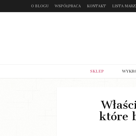
O BLOGU
WSPÓŁPRACA
KONTAKT
LISTA MAR
SKLEP
WYKR
Właśc
które 