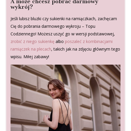
A może chcesz pobrać darmowy
wykrój?
Jeśli lubisz bluzki czy sukienki na ramiączkach, zachęcam
Cię do pobrania darmowego wykroju – Topu
Codziennego! Możesz uszyć go w wersji podstawowej,
zrobić z niego sukienkę
albo
poszaleć z kombinacjami
ramiączek na plecach
, takich jak na zdjęciu głównym tego
wpisu. Miłej zabawy!