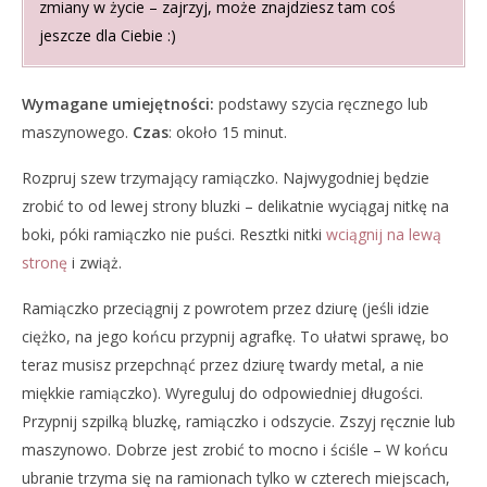
zmiany w życie – zajrzyj, może znajdziesz tam coś
jeszcze dla Ciebie :)
Wymagane umiejętności:
podstawy szycia ręcznego lub
maszynowego.
Czas
: około 15 minut.
Rozpruj szew trzymający ramiączko. Najwygodniej będzie
zrobić to od lewej strony bluzki – delikatnie wyciągaj nitkę na
boki, póki ramiączko nie puści. Resztki nitki
wciągnij na lewą
stronę
i zwiąż.
Ramiączko przeciągnij z powrotem przez dziurę (jeśli idzie
ciężko, na jego końcu przypnij agrafkę. To ułatwi sprawę, bo
teraz musisz przepchnąć przez dziurę twardy metal, a nie
miękkie ramiączko). Wyreguluj do odpowiedniej długości.
Przypnij szpilką bluzkę, ramiączko i odszycie. Zszyj ręcznie lub
maszynowo. Dobrze jest zrobić to mocno i ściśle – W końcu
ubranie trzyma się na ramionach tylko w czterech miejscach,