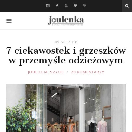
05 SIE 2016
7 ciekawostek i grzeszków
w przemyśle odzieżowym
JOULE
JOULOGIA
,
SZYCIE
28 KOMENTARZY