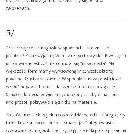
oraz na taki, którego materiał zniszczy się po kilku
założeniach.
5/
Przekręcające się nogawki w spodniach – kto zna ten
problem? Zaraz wyjaśnię Wam, z czego to wynika! Przy szyciu
ubrań ważne jest coś, na co mówi się “nitka prosta”. Na
większości form mamy wyrysowaną linie, wzdłuż której
powinna iść nitka w tkaninie. W spodniach nitka prosta idzie
wzdłuż nogawki, bo materiał wzdłuż nitki nie naciąga się.
Szablon do cięcia powinien być ułożony tak, by oznaczenie
nitki prostej pokrywało się z nitką na materiale.
Niektóre marki chcą jednak oszczędzić materiał, którego przy
takim krojeniu spodni dużo się marnuje. Dlatego właśnie
wykrawają też nogawki nie trzymając się nitki prostej. Tkanina