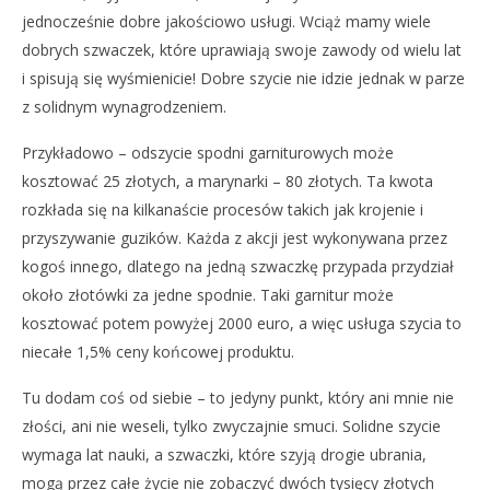
jednocześnie dobre jakościowo usługi. Wciąż mamy wiele
dobrych szwaczek, które uprawiają swoje zawody od wielu lat
i spisują się wyśmienicie! Dobre szycie nie idzie jednak w parze
z solidnym wynagrodzeniem.
Przykładowo – odszycie spodni garniturowych może
kosztować 25 złotych, a marynarki – 80 złotych. Ta kwota
rozkłada się na kilkanaście procesów takich jak krojenie i
przyszywanie guzików. Każda z akcji jest wykonywana przez
kogoś innego, dlatego na jedną szwaczkę przypada przydział
około złotówki za jedne spodnie. Taki garnitur może
kosztować potem powyżej 2000 euro, a więc usługa szycia to
niecałe 1,5% ceny końcowej produktu.
Tu dodam coś od siebie – to jedyny punkt, który ani mnie nie
złości, ani nie weseli, tylko zwyczajnie smuci. Solidne szycie
wymaga lat nauki, a szwaczki, które szyją drogie ubrania,
mogą przez całe życie nie zobaczyć dwóch tysięcy złotych