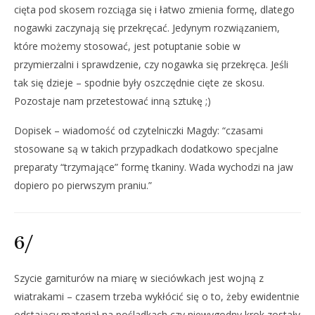
cięta pod skosem rozciąga się i łatwo zmienia formę, dlatego
nogawki zaczynają się przekręcać. Jedynym rozwiązaniem,
które możemy stosować, jest potuptanie sobie w
przymierzalni i sprawdzenie, czy nogawka się przekręca. Jeśli
tak się dzieje – spodnie były oszczędnie cięte ze skosu.
Pozostaje nam przetestować inną sztukę ;)
Dopisek – wiadomość od czytelniczki Magdy: “
czasami
stosowane są w takich przypadkach dodatkowo specjalne
preparaty “trzymające” formę tkaniny. Wada wychodzi na jaw
dopiero po pierwszym praniu.”
6/
Szycie garniturów na miarę w sieciówkach jest wojną z
wiatrakami – czasem trzeba wykłócić się o to, żeby ewidentnie
odstający materiał na pośladkach czy niewygodny krok zostały