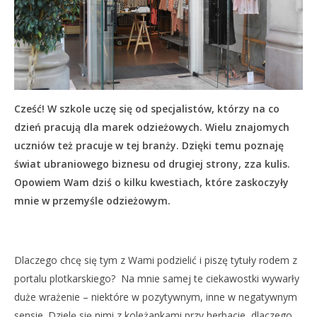
Cześć! W szkole uczę się od specjalistów, którzy na co
dzień pracują dla marek odzieżowych. Wielu znajomych
uczniów też pracuje w tej branży. Dzięki temu poznaję
świat ubraniowego biznesu od drugiej strony, zza kulis.
Opowiem Wam dziś o kilku kwestiach, które zaskoczyły
mnie w przemyśle odzieżowym.
Dlaczego chcę się tym z Wami podzielić i piszę tytuły rodem z
portalu plotkarskiego? Na mnie samej te ciekawostki wywarły
duże wrażenie – niektóre w pozytywnym, inne w negatywnym
sensie. Dzielę się nimi z koleżankami przy herbacie, dlaczego