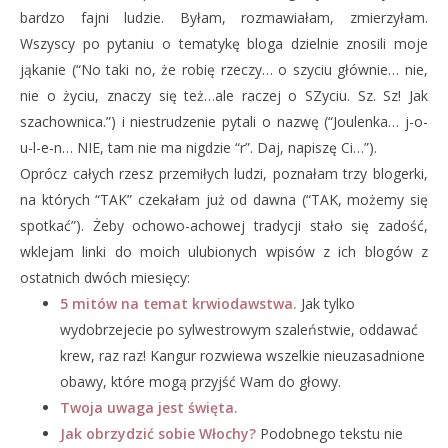
bardzo fajni ludzie. Byłam, rozmawiałam, zmierzyłam.
Wszyscy po pytaniu o tematykę bloga dzielnie znosili moje
jąkanie (“No taki no, że robię rzeczy… o szyciu głównie… nie,
nie o życiu, znaczy się też…ale raczej o SZyciu. Sz. Sz! Jak
szachownica.”) i niestrudzenie pytali o nazwę (“Joulenka… j-o-
u-l-e-n… NIE, tam nie ma nigdzie “r”. Daj, napiszę Ci…”).
Oprócz całych rzesz przemiłych ludzi, poznałam trzy blogerki,
na których “TAK” czekałam już od dawna (“TAK, możemy się
spotkać”). Żeby ochowo-achowej tradycji stało się zadość,
wklejam linki do moich ulubionych wpisów z ich blogów z
ostatnich dwóch miesięcy:
5 mitów na temat krwiodawstwa.
Jak tylko
wydobrzejecie po sylwestrowym szaleństwie, oddawać
krew, raz raz! Kangur rozwiewa wszelkie nieuzasadnione
obawy, które mogą przyjść Wam do głowy.
Twoja uwaga jest święta.
Jak obrzydzić sobie Włochy?
Podobnego tekstu nie