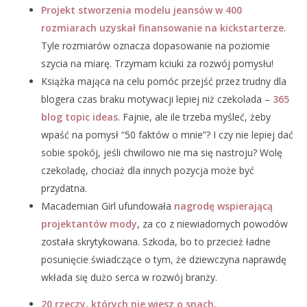
Projekt stworzenia modelu jeansów w 400
rozmiarach uzyskał finansowanie na kickstarterze
.
Tyle rozmiarów oznacza dopasowanie na poziomie
szycia na miarę. Trzymam kciuki za rozwój pomysłu!
Książka mająca na celu pomóc przejść przez trudny dla
blogera czas braku motywacji lepiej niż czekolada –
365
blog topic ideas
. Fajnie, ale ile trzeba myśleć, żeby
wpaść na pomysł “50 faktów o mnie”? I czy nie lepiej dać
sobie spokój, jeśli chwilowo nie ma się nastroju? Wolę
czekoladę, chociaż dla innych pozycja może być
przydatna.
Macademian Girl ufundowała
nagrodę wspierającą
projektantów mody
, za co z niewiadomych powodów
została skrytykowana. Szkoda, bo to przecież ładne
posunięcie świadczące o tym, że dziewczyna naprawdę
wkłada się dużo serca w rozwój branży.
20 rzeczy, których nie wiesz o snach.