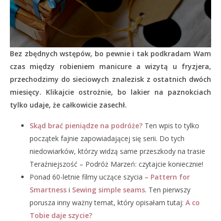
Bez zbędnych wstępów, bo pewnie i tak podkradam Wam
czas między robieniem manicure a wizytą u fryzjera,
przechodzimy do sieciowych znalezisk z ostatnich dwóch
miesięcy. Klikajcie ostrożnie, bo lakier na paznokciach
tylko udaje, że całkowicie zasechł.
Skąd brać pieniądze na podróże?
Ten wpis to tylko
początek fajnie zapowiadającej się serii. Do tych
niedowiarków, którzy widzą same przeszkody na trasie
Teraźniejszość – Podróż Marzeń: czytajcie koniecznie!
Ponad 60-letnie filmy uczące szycia –
Pattern for
Smartness
i
Sewing simple seams
. Ten pierwszy
porusza inny ważny temat, który opisałam tutaj:
A co
Tobie daje szycie?