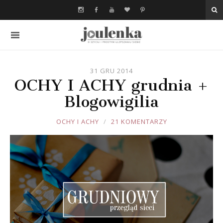
31 GRU 2014
OCHY I ACHY grudnia +
Blogowigilia
JOULE
OCHY I ACHY
21 KOMENTARZY