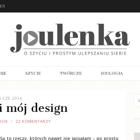
ZEŃ
OJE
SZYCIE
TWÓRCZE
JOULOGIA
6 CZE 2014
i mój design
ACIE
22 KOMENTARZY
ą to rzeczy, których nawet nie spisałam – po prostu