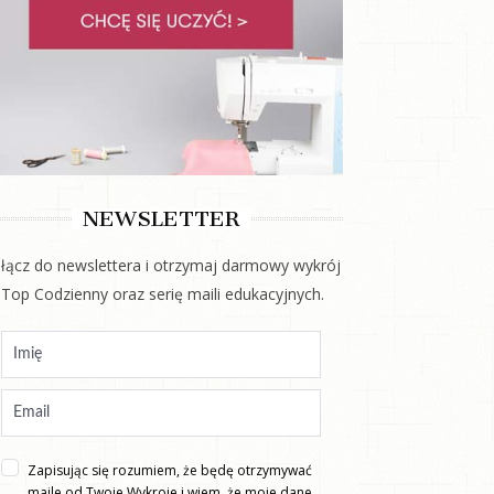
NEWSLETTER
łącz do newslettera i otrzymaj darmowy wykrój
 Top Codzienny oraz serię maili edukacyjnych.
Zapisując się rozumiem, że będę otrzymywać
maile od Twoje Wykroje i wiem, że moje dane