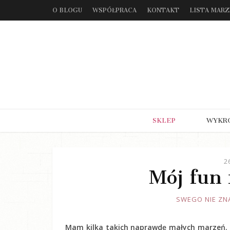
O BLOGU
WSPÓŁPRACA
KONTAKT
LISTA MAR
SKLEP
WYKR
2
Mój fun 
JOULE
SWEGO NIE ZN
Mam kilka takich naprawdę małych marzeń. S