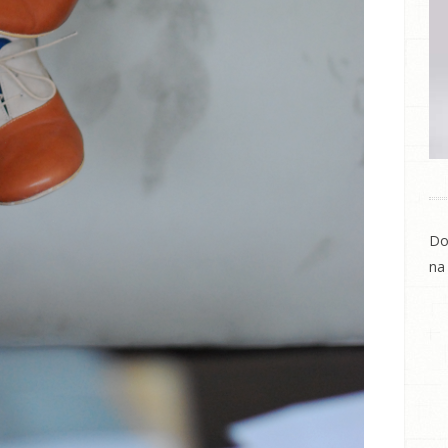
Do
na