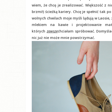
wiem, że chcę je zrealizować. Większość z ni
brzmi!) ścieżką kariery. Chcę je spełnić tak po
wolnych chwilach moje myśli lądują w Laosie
mlekiem na kawie i projektowanie mate
których
zawsze
chciałam spróbować. Domyślaci
nic już nie może mnie powstrzymać.