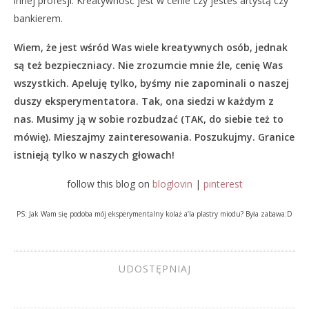
innej profesji. Kreatywność jest w cenie czy jesteś artystą czy
bankierem.
Wiem, że jest wśród Was wiele kreatywnych osób, jednak
są też bezpieczniacy. Nie zrozumcie mnie źle, cenię Was
wszystkich. Apeluję tylko, byśmy nie zapominali o naszej
duszy eksperymentatora. Tak, ona siedzi w każdym z
nas. Musimy ją w sobie rozbudzać (TAK, do siebie też to
mówię). Mieszajmy zainteresowania. Poszukujmy. Granice
istnieją tylko w naszych głowach!
follow this blog on
bloglovin
|
pinterest
PS: Jak Wam się podoba mój eksperymentalny kolaż a’la plastry miodu? Była zabawa:D
UDOSTĘPNIAJ