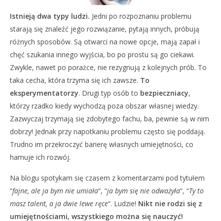
Istnieją dwa typy ludzi.
Jedni po rozpoznaniu problemu
starają się znaleźć jego rozwiązanie, pytają innych, próbują
różnych sposobów. Są otwarci na nowe opcje, mają zapał i
chęć szukania innego wyjścia, bo po prostu są go ciekawi.
Zwykle, nawet po porażce, nie rezygnują z kolejnych prób. To
taka cecha, która trzyma się ich zawsze.
To
eksperymentatorzy
. Drugi typ osób to
bezpieczniacy
,
którzy rzadko kiedy wychodzą poza obszar własnej wiedzy.
Zazwyczaj trzymają się zdobytego fachu, ba, pewnie są w nim
dobrzy! Jednak przy napotkaniu problemu często się poddają.
Trudno im przekroczyć barierę własnych umiejętności, co
hamuje ich rozwój.
Na blogu spotykam się czasem z komentarzami pod tytułem
“
fajne, ale ja bym nie umiała
“, “
ja bym się nie odważyła
“, “
Ty to
masz talent, a ja dwie lewe ręce
“. Ludzie!
Nikt nie rodzi się z
umiejętnościami, wszystkiego można się nauczyć!