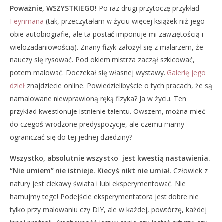
Poważnie, WSZYSTKIEGO!
Po raz drugi przytoczę przykład
Feynmana
(tak, przeczytałam w życiu więcej książek niż jego
obie autobiografie, ale ta postać imponuje mi zawziętością i
wielozadaniowością). Znany fizyk założył się z malarzem, że
nauczy się rysować. Pod okiem mistrza zaczął szkicować,
potem malować. Doczekał się własnej wystawy.
Galerię jego
dzieł
znajdziecie online. Powiedzielibyście o tych pracach, że są
namalowane niewprawioną ręką fizyka? Ja w życiu. Ten
przykład kwestionuje istnienie talentu. Owszem, można mieć
do czegoś wrodzone predyspozycje, ale czemu mamy
ograniczać się do tej jednej dziedziny?
Wszystko, absolutnie wszystko jest kwestią nastawienia.
“Nie umiem” nie istnieje. Kiedyś nikt nie umiał.
Człowiek z
natury jest ciekawy świata i lubi eksperymentować. Nie
hamujmy tego! Podejście eksperymentatora jest dobre nie
tylko przy malowaniu czy DIY, ale w każdej, powtórzę, każdej