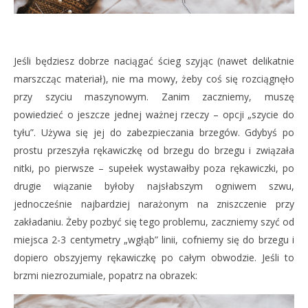
Jeśli będziesz dobrze naciągać ścieg szyjąc (nawet delikatnie
marszcząc materiał), nie ma mowy, żeby coś się rozciągnęło
przy szyciu maszynowym. Zanim zaczniemy, muszę
powiedzieć o jeszcze jednej ważnej rzeczy – opcji „szycie do
tyłu”. Używa się jej do zabezpieczania brzegów. Gdybyś po
prostu przeszyła rękawiczkę od brzegu do brzegu i związała
nitki, po pierwsze – supełek wystawałby poza rękawiczki, po
drugie wiązanie byłoby najsłabszym ogniwem szwu,
jednocześnie najbardziej narażonym na zniszczenie przy
zakładaniu. Żeby pozbyć się tego problemu, zaczniemy szyć od
miejsca 2-3 centymetry „wgłąb” linii, cofniemy się do brzegu i
dopiero obszyjemy rękawiczkę po całym obwodzie. Jeśli to
brzmi niezrozumiale, popatrz na obrazek: