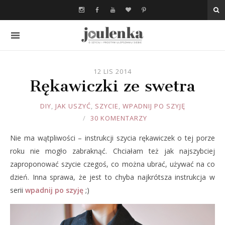
12 LIS 2014
Rękawiczki ze swetra
JOULE
DIY
,
JAK USZYĆ
,
SZYCIE
,
WPADNIJ PO SZYJĘ
30 KOMENTARZY
Nie ma wątpliwości – instrukcji szycia rękawiczek o tej porze
roku nie mogło zabraknąć. Chciałam też jak najszybciej
zaproponować szycie czegoś, co można ubrać, używać na co
dzień. Inna sprawa, że jest to chyba najkrótsza instrukcja w
serii
wpadnij po szyję
;)