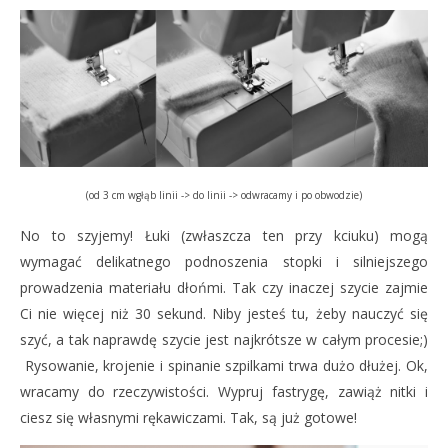
(od 3 cm wgłąb linii -> do linii -> odwracamy i po obwodzie)
No to szyjemy! Łuki (zwłaszcza ten przy kciuku) mogą
wymagać delikatnego podnoszenia stopki i silniejszego
prowadzenia materiału dłońmi. Tak czy inaczej szycie zajmie
Ci nie więcej niż 30 sekund. Niby jesteś tu, żeby nauczyć się
szyć, a tak naprawdę szycie jest najkrótsze w całym procesie;)
Rysowanie, krojenie i spinanie szpilkami trwa dużo dłużej. Ok,
wracamy do rzeczywistości. Wypruj fastrygę, zawiąż nitki i
ciesz się własnymi rękawiczami. Tak, są już gotowe!