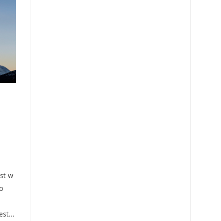
st w
to
jest…