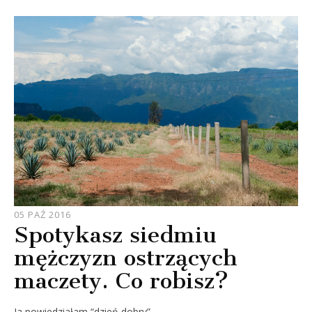
JOULE
05 PAŹ 2016
Spotykasz siedmiu
mężczyzn ostrzących
maczety. Co robisz?
Ja powiedziałam “dzień dobry”.