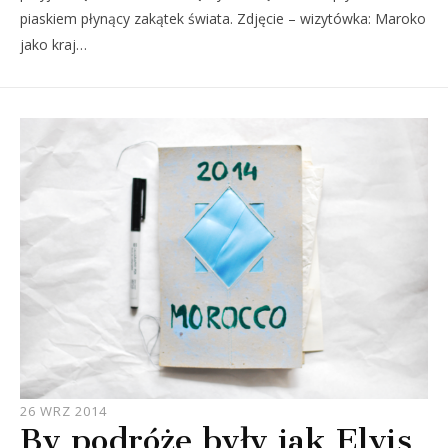
piaskiem płynący zakątek świata. Zdjęcie – wizytówka: Maroko
jako kraj…
JOULE
26 WRZ 2014
By podróże były jak Elvis