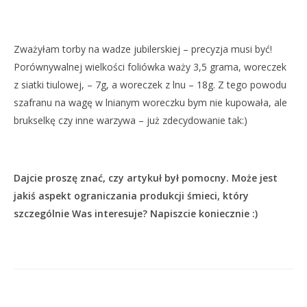
Zważyłam torby na wadze jubilerskiej – precyzja musi być!
Porównywalnej wielkości foliówka waży 3,5 grama, woreczek
z siatki tiulowej, – 7g, a woreczek z lnu – 18g. Z tego powodu
szafranu na wagę w lnianym woreczku bym nie kupowała, ale
brukselkę czy inne warzywa – już zdecydowanie tak:)
Dajcie proszę znać, czy artykuł był pomocny. Może jest
jakiś aspekt ograniczania produkcji śmieci, który
szczególnie Was interesuje? Napiszcie koniecznie :)