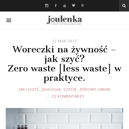
12 MAR 2017
Woreczki na żywność –
jak szyć?
Zero waste [less waste] w
praktyce.
JOULE
JAK USZYĆ
,
JOULOGIA
,
SZYCIE
,
ZDROWY UMIAR
22 KOMENTARZY