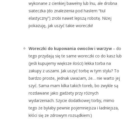
wykonane z cienkiej bawełny lub lnu, ale drobna
siateczka (do znalezienia pod hasłem “tiul
elastyczny”) zrobi nawet lepszą robotę. Niżej
pokazuję, jak uszyć takie woreczki!
Woreczki do kupowania owoców i warzyw
– do
tego przydają się te same woreczki co do kasz lub
(jeśli kupujemy większe ilości) lekka torba na
zakupy z uszami. Jak uszyć torbę w tym stylu? To
bardzo proste, jednak uważam, że… nie warto jej
szyć. Sama mam kilka takich toreb, bo zwykle są
rozdawane jako gadżety przy różnych
wydarzeniach. Szycie dodatkowej torby, mimo
tego że byłaby pewnie pojemniejsza i ładniejsza,
kłóci się ze zdrowym rozsądkiem:)