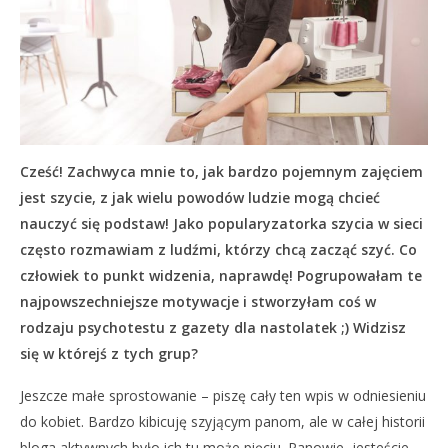
Cześć! Zachwyca mnie to, jak bardzo pojemnym zajęciem
jest szycie, z jak wielu powodów ludzie mogą chcieć
nauczyć się podstaw! Jako popularyzatorka szycia w sieci
często rozmawiam z ludźmi, którzy chcą zacząć szyć. Co
człowiek to punkt widzenia, naprawdę! Pogrupowałam te
najpowszechniejsze motywacje i stworzyłam coś w
rodzaju psychotestu z gazety dla nastolatek ;) Widzisz
się w którejś z tych grup?
Jeszcze małe sprostowanie – piszę cały ten wpis w odniesieniu
do kobiet. Bardzo kibicuję szyjącym panom, ale w całej historii
bloga aktywnych było ich tu może pięciu. Panowie, jesteście