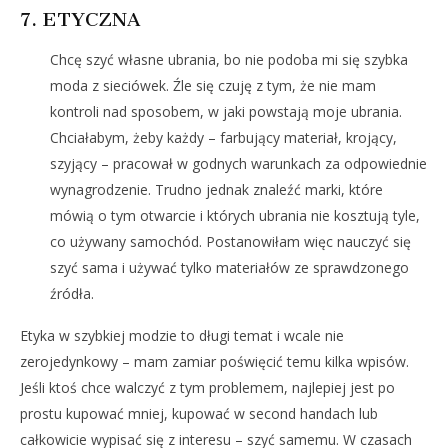
7. ETYCZNA
Chcę szyć własne ubrania, bo nie podoba mi się szybka
moda z sieciówek. Źle się czuję z tym, że nie mam
kontroli nad sposobem, w jaki powstają moje ubrania.
Chciałabym, żeby każdy – farbujący materiał, krojący,
szyjący – pracował w godnych warunkach za odpowiednie
wynagrodzenie. Trudno jednak znaleźć marki, które
mówią o tym otwarcie i których ubrania nie kosztują tyle,
co używany samochód. Postanowiłam więc nauczyć się
szyć sama i używać tylko materiałów ze sprawdzonego
źródła.
Etyka w szybkiej modzie to długi temat i wcale nie
zerojedynkowy – mam zamiar poświęcić temu kilka wpisów.
Jeśli ktoś chce walczyć z tym problemem, najlepiej jest po
prostu kupować mniej, kupować w second handach lub
całkowicie wypisać się z interesu – szyć samemu. W czasach