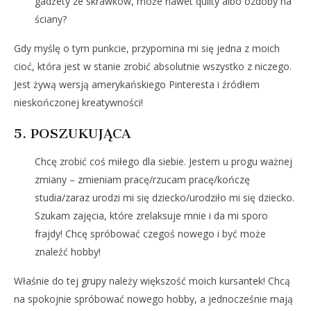
gadżety ze skrawków, może nawet quilty albo ozdoby na
ściany?
Gdy myślę o tym punkcie, przypomina mi się jedna z moich
cioć, która jest w stanie zrobić absolutnie wszystko z niczego.
Jest żywą wersją amerykańskiego Pinteresta i źródłem
nieskończonej kreatywności!
5. POSZUKUJĄCA
Chcę zrobić coś miłego dla siebie. Jestem u progu ważnej
zmiany – zmieniam pracę/rzucam pracę/kończę
studia/zaraz urodzi mi się dziecko/urodziło mi się dziecko.
Szukam zajęcia, które zrelaksuje mnie i da mi sporo
frajdy! Chcę spróbować czegoś nowego i być może
znaleźć hobby!
Właśnie do tej grupy należy większość moich kursantek! Chcą
na spokojnie spróbować nowego hobby, a jednocześnie mają